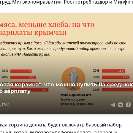
труд, Минэкономразвития, Ростпотребназдор и Минфин
овая корзина": что можно купить на средню
 зарплату
 17:14
кая корзина должна будет включать базовый набор
тания, который позволит сформировать здоровый