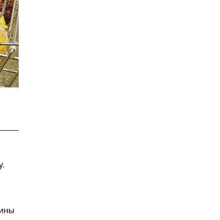
у.
зины