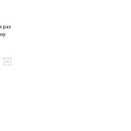
я раз
ину