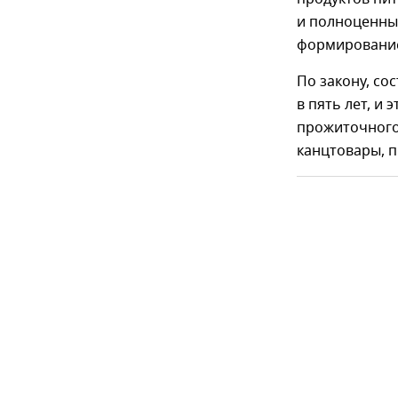
и полноценный
формирование 
По закону, со
в пять лет, и 
прожиточного 
канцтовары, 