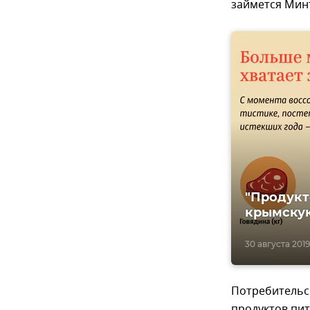
займется Мин
"Продукт
крымскую
30 августа 2019,
Потребительс
продуктов пи