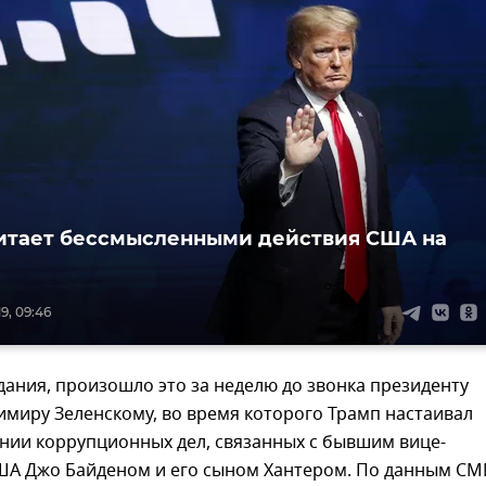
итает бессмысленными действия США на
9, 09:46
ания, произошло это за неделю до звонка президенту
миру Зеленскому, во время которого Трамп настаивал
нии коррупционных дел, связанных с бывшим вице-
А Джо Байденом и его сыном Хантером. По данным СМ