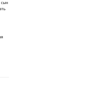
 сын
ать
ня