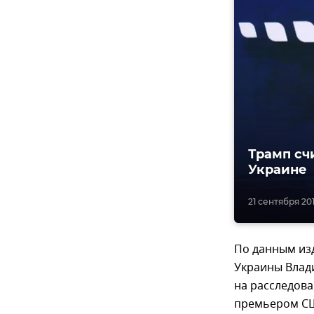
Трамп сч
Украине
21 сентября 201
По данным изд
Украины Влади
на расследова
премьером СШ