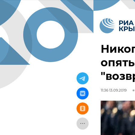
Никог
опять
"возв
11:36 13.09.2019