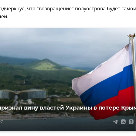
одчеркнул, что "возвращение" полуострова будет само
чей.
признал вину властей Украины в потере Кры
07