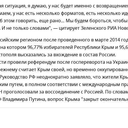
я ситуация, я думаю, у нас будет именно с возвращени
аем, у нас есть несколько форматов, есть несколько ид
об этом говорить, еще рано… Мы будем бороться, чтобы
 И не только словами", — цитирует Зеленского РИА Нов
сийским регионом после проведенного в марте 2014 го
на котором 96,77% избирателей Республики Крым и 95,
тополя высказались за вхождение в состав России.
сти провели референдум после госпереворота на Украин
режнему считает Крым своей, но временно оккупирован
Руководство РФ неоднократно заявляло, что жители Кр
ким путем, в полном соответствии с международным п
 проголосовали за воссоединение с Россией. По слова
Ф Владимира Путина, вопрос Крыма "закрыт окончательн