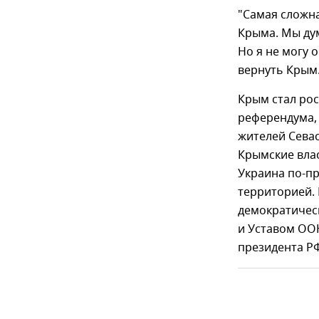
"Самая сложна
Крыма. Мы дум
Но я не могу 
вернуть Крым.
Крым стал рос
референдума, 
жителей Севас
Крымские вла
Украина по-п
территорией. 
демократичес
и Уставом ООН
президента Р