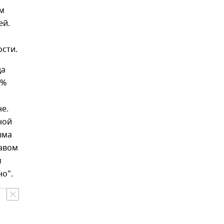
ем
ей.
ости.
да
6%
е.
ной
ыма
равом
м
о".