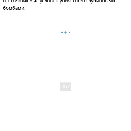
Противник был условно уничтожен глубинными
бомбами.