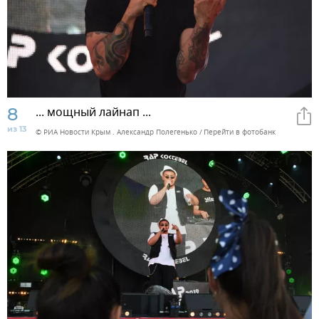
8
... мощный лайнап ...
из 13
© РИА Новости Крым . Александр Полегенько
Перейти в фотобанк