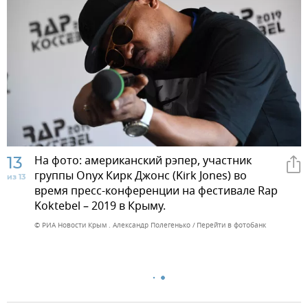
13
На фото: американский рэпер, участник
группы Onyx Кирк Джонс (Kirk Jones) во
из 13
время пресс-конференции на фестивале Rap
Koktebel – 2019 в Крыму.
© РИА Новости Крым . Александр Полегенько
Перейти в фотобанк