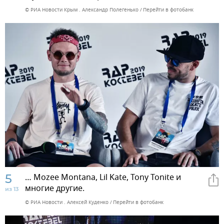
© РИА Новости Крым . Александр Полегенько
Перейти в фотобанк
5
… Мozee Montana, Lil Kate, Tony Tonite и
многие другие.
из 13
© РИА Новости . Алексей Куденко
Перейти в фотобанк