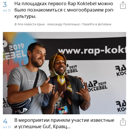
3
На площадках первого Rap Koktebel можно
было познакомиться с многообразием рэп-
из 13
культуры.
© РИА Новости Крым . Александр Полегенько
Перейти в фотобанк
4
В мероприятии приняли участие известные
и успешные Guf, Кравц…
из 13