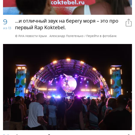
9
...и отличный звук на берегу моря – это про
первый Rap Koktebel.
из 13
© РИА Новости Крым . Александр Полегенько
Перейти в фотобанк