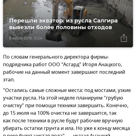
Перешли экватор: из русла Салгира
вывезли более половины отходов
8 июля 2019, 13:24
По словам генерального директора фирмы-
подрядчика работ ООО "Асгард" Игоря Анацкого,
рабочие на данный момент завершают последний
этап.
"Остались самые сложные места: под мостами, узкие
участки русла. На этой неделе планируем "грубую
очистку" при помощи техники завершить. Конечно,
до 15 июля на 100% очистка не завершится, так
как после техники в русле будут рабочие вручную
убирать остатки грунта и ила. Но уже к концу месяца
в реке будет чистая вода", — указал Анацкий.