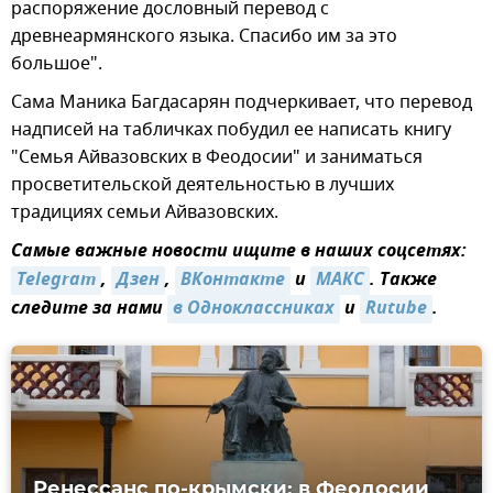
распоряжение дословный перевод с
древнеармянского языка. Спасибо им за это
большое".
Сама Маника Багдасарян подчеркивает, что перевод
надписей на табличках побудил ее написать книгу
"Семья Айвазовских в Феодосии" и заниматься
просветительской деятельностью в лучших
традициях семьи Айвазовских.
Самые важные новости ищите в наших соцсетях:
Telegram
,
Дзен
,
ВКонтакте
и
МАКС
. Также
следите за нами
в Одноклассниках
и
Rutube
.
Ренессанс по-крымски: в Феодосии