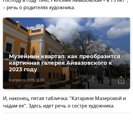
Господу в году 1840, Рипсиме Айвазовская – в 75 лет",
– речь о родителях художника.
Музейный квартал: как преобразится
картинная галерея Айвазовского к
2023 году
6 апреля 2019, 12:30
И, наконец, пятая табличка: "Катарине Мазеровой и
чадам ее". Здесь идет речь о сестре художника.