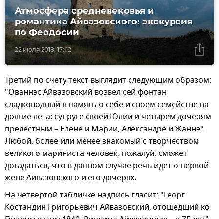
Атмосфера средневековья и
романтика Айвазовского: экскурсия
по Феодосии
22 июля 2018, 17:02
Третий по счету текст выглядит следующим образом:
"Ованнэс Айвазовский возвел сей фонтан
сладководный в память о себе и своем семействе на
долгие лета: супруге своей Юлии и четырем дочерям
прелестным – Елене и Марии, Александре и Жанне".
Любой, более или менее знакомый с творчеством
великого мариниста человек, пожалуй, сможет
догадаться, что в данном случае речь идет о первой
жене Айвазовского и его дочерях.
На четвертой табличке надпись гласит: "Георг
Костандин Григорьевич Айвазовский, отошедший ко