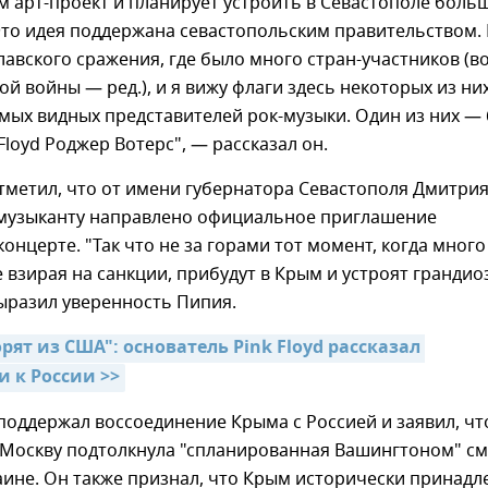
 арт-проект и планирует устроить в Севастополе боль
Это идея поддержана севастопольским правительством.
лавского сражения, где было много стран-участников (в
й войны — ред.), и я вижу флаги здесь некоторых из них
мых видных представителей рок-музыки. Один из них — 
Floyd Роджер Вотерс", — рассказал он.
тметил, что от имени губернатора Севастополя Дмитри
музыканту направлено официальное приглашение
концерте. "Так что не за горами тот момент, когда много
е взирая на санкции, прибудут в Крым и устроят гранди
ыразил уверенность Пипия.
ят из США": основатель Pink Floyd рассказал 
 к России >>
поддержал воссоединение Крыма с Россией и заявил, чт
у Москву подтолкнула "спланированная Вашингтоном" с
аине. Он также признал, что Крым исторически принадл