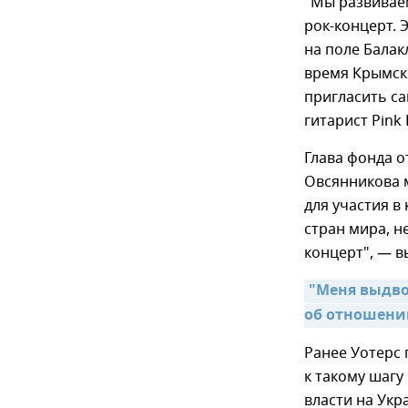
"Мы развиваем
рок-концерт. 
на поле Балак
время Крымско
пригласить са
гитарист Pink 
Глава фонда о
Овсянникова 
для участия в 
стран мира, н
концерт", — в
"Меня выдвор
об отношении
Ранее Уотерс 
к такому шаг
власти на Укр