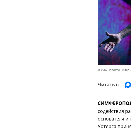
© РИА Новости . Влад
Читать в
СИМФЕРОПОЛЬ
содействия ра
основателя и 
Уотерса приня