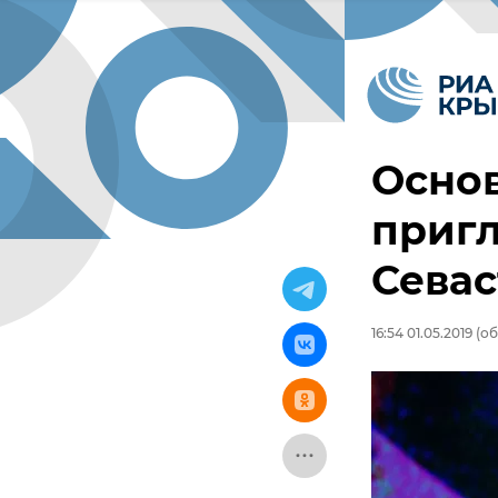
Основ
пригл
Сева
16:54 01.05.2019
(об