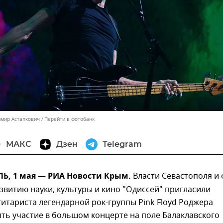
имир Астапкович
Перейти в фотобанк
МАКС
Дзен
Telegram
, 1 мая — РИА Новости Крым.
Власти Севастополя и
звитию науки, культуры и кино "Одиссей" пригласили
гитариста легендарной рок-группы Pink Floyd Роджера
ть участие в большом концерте на поле Балаклавского