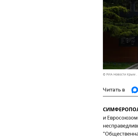
© РИА Новости Крым .
Читать в
СИМФЕРОПОЛЬ
и Евросоюзом
несправедливы
"Общественна