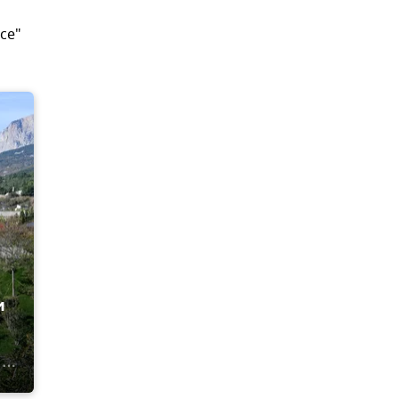
се"
и