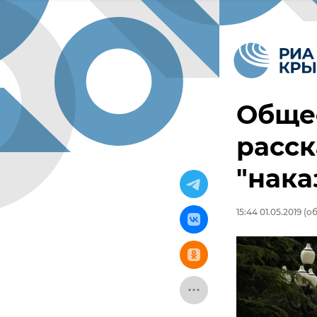
Обще
расск
"нака
15:44 01.05.2019
(об