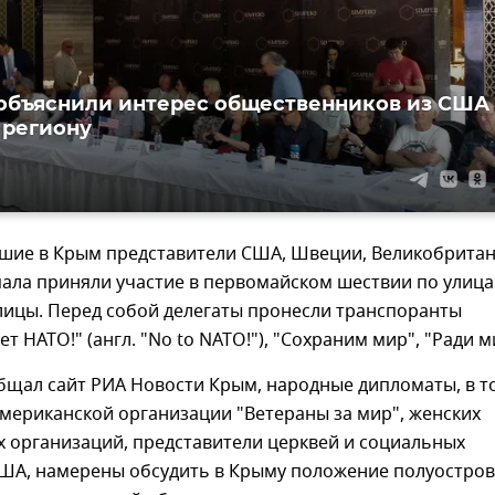
объяснили интерес общественников из США
 региону
шие в Крым представители США, Швеции, Великобритан
пала приняли участие в первомайском шествии по улиц
лицы. Перед собой делегаты пронесли транспоранты
т НАТО!" (англ. "No to NATO!"), "Сохраним мир", "Ради м
бщал сайт РИА Новости Крым, народные дипломаты, в т
мериканской организации "Ветераны за мир", женских
х организаций, представители церквей и социальных
ША, намерены обсудить в Крыму положение полуостров