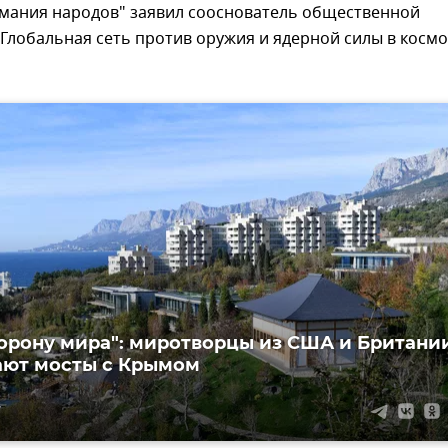
мания народов" заявил сооснователь общественной
Глобальная сеть против оружия и ядерной силы в космо
торону мира": миротворцы из США и Британи
ают мосты с Крымом
7