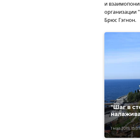
и взаимопони
организации "
Брюс Гэгнон.
"Шаг в с
налажив
1 мая 2019, 15:0