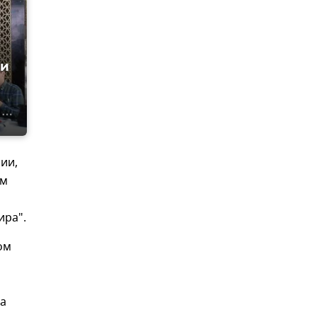
 и
ии,
ам
ира".
ом
а