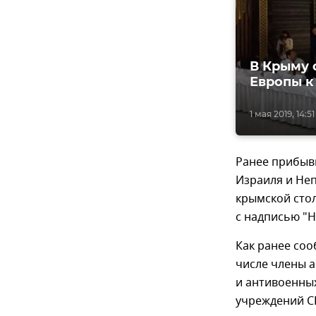
В Крыму 
Европы к
1 мая 2019, 14:51
Ранее прибыв
Израиля и Не
крымской сто
с надписью "Не
Как ранее соо
числе члены а
и антивоенны
учреждений С