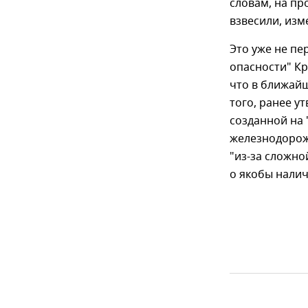
словам, на пр
взвесили, из
Это уже не п
опасности" К
что в ближай
того, ранее у
созданной на 
железнодорожн
"из-за сложно
о якобы налич