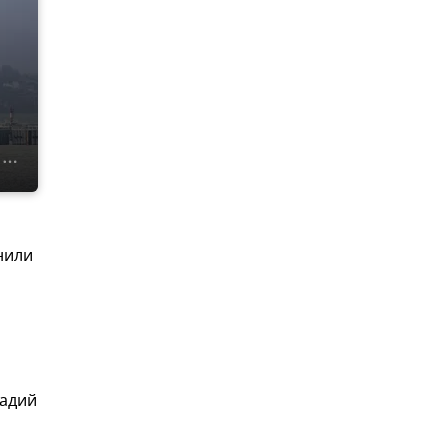
нили
кадий