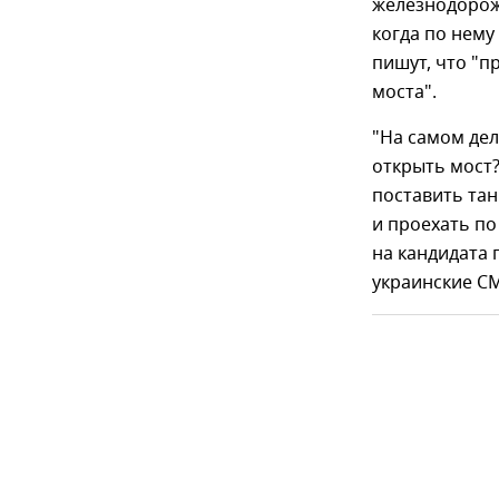
железнодорож
когда по нему
пишут, что "п
моста".
"На самом дел
открыть мост?
поставить тан
и проехать по
на кандидата
украинские С