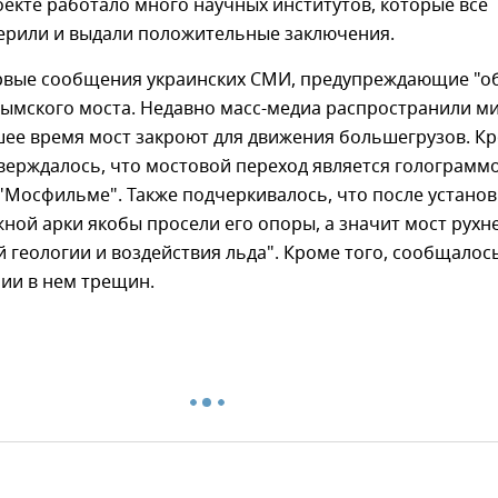
оекте работало много научных институтов, которые все
мерили и выдали положительные заключения.
ервые сообщения украинских СМИ, предупреждающие "о
рымского моста. Недавно масс-медиа распространили м
шее время мост закроют для движения большегрузов. К
тверждалось, что мостовой переход является голограммо
"Мосфильме". Также подчеркивалось, что после установ
ой арки якобы просели его опоры, а значит мост рухн
й геологии и воздействия льда". Кроме того, сообщалос
ии в нем трещин.