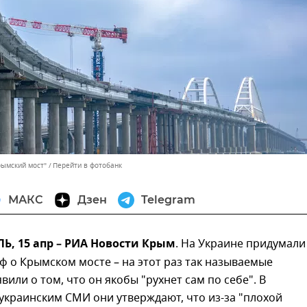
рымский мост"
Перейти в фотобанк
МАКС
Дзен
Telegram
, 15 апр – РИА Новости Крым
. На Украине придумали
 о Крымском мосте – на этот раз так называемые
вили о том, что он якобы "рухнет сам по себе". В
краинским СМИ они утверждают, что из-за "плохой