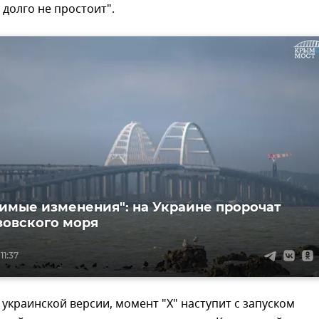
 долго не простоит".
имые изменения": на Украине пророчат
зовского моря
11:37
украинской версии, момент "Х" наступит с запуском