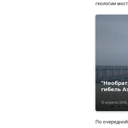
геологии мост
"Необрат
гибель А
15 апреля 2019, 
По очередной 