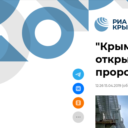
"Крым
откры
проро
12:26 15.04.2019
(об