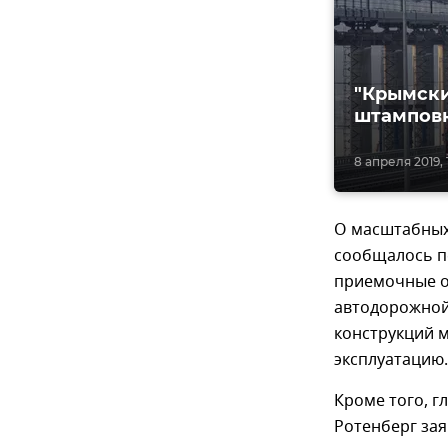
"Крымски
штампов
8 апреля 2019, 
О масштабных
сообщалось п
приемочные о
автодорожной
конструкций м
эксплуатацию.
Кроме того, г
Ротенберг зая