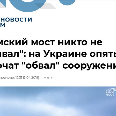
ский мост никто не
вал": на Украине опят
чат "обвал" сооружен
новлено: 12:31 15.04.2019)