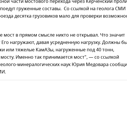
ной части мостового перехода через Керченский проли
 поедут груженные составы. Со ссылкой на геолога СМИ
роезда десятка грузовиков мало для проверки возможно
е мост в прямом смысле никто не открывал. Что значит
 Его нагружают, давая усредненную нагрузку. Должны б
ки или тяжелые КамАЗы, нагруженные под 40 тонн,
 мосту. Именно так принимается мост", — со ссылкой
 геолого-минералогических наук Юрия Медовара сообщ
МИ.