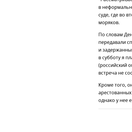
в неформальн
суде, где во 
моряков.
По словам Де
передавали с
и задержанным
в субботу я п
(российский о
встреча не со
Кроме того, о
арестованных 
однако у нее 