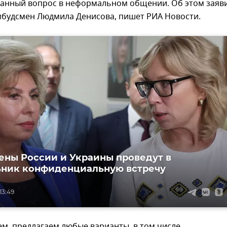
данный вопрос в неформальном общении. Об этом заяв
мбудсмен Людмила Денисова, пишет РИА Новости.
ны России и Украины проведут в
ник конфиденциальную встречу
13:49
м, предлагаем любые варианты, в том числе