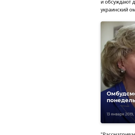
и обсуждают 
украинский о
Омбудсме
понедель
13 января 2019, 
"Рассматривае