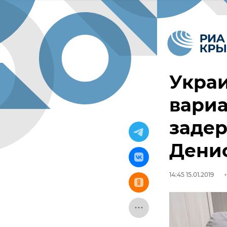
Украи
вари
задер
Дени
14:45 15.01.2019