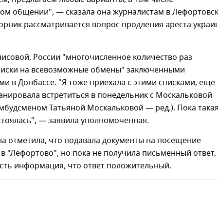
ом общении", — сказала она журналистам в Лефортовс
вторник рассматривается вопрос продления ареста украи
нисовой, России "многочисленное количество раз
писки на всевозможные обмены" заключенными
и в Донбассе. "Я тоже приехала с этими списками, еще
ланировала встретиться в понедельник с Москальковой
мбудсменом Татьяной Москальковой — ред.). Пока така
стоялась", — заявила уполномоченная.
на отметила, что подавала документы на посещение
в "Лефортово", но пока не получила письменный ответ,
есть информация, что ответ положительный.