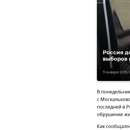
Россия д
выборов 
11 января 2019, 
В понедельник
с Москальково
последней в Р
обрушение жил
Как сообщалос