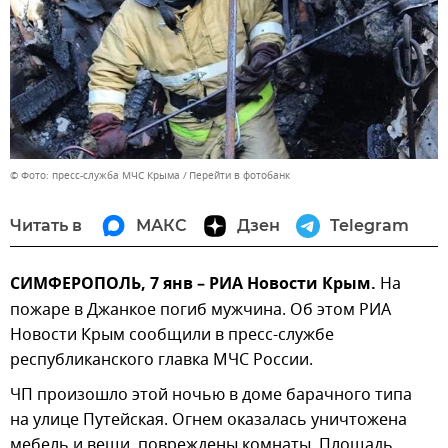
© Фото: пресс-служба МЧС Крыма
Перейти в фотобанк
Читать в
МАКС
Дзен
Telegram
СИМФЕРОПОЛЬ, 7 янв – РИА Новости Крым.
На
пожаре в Джанкое погиб мужчина. Об этом РИА
Новости Крым сообщили в пресс-службе
республиканского главка МЧС России.
ЧП произошло этой ночью в доме барачного типа
на улице Путейская. Огнем оказалась уничтожена
мебель и вещи, повреждены комнаты. Площадь