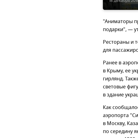
18 декабря 2018
"Аниматоры пр
подарки", — у
Рестораны и 
для пассажир
Ранее в аэро
в Крыму, ее у
гирлянд. Так
световые фигу
в здание укра
Как сообщало
аэропорта "С
в Москву, Каз
по середину я