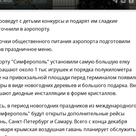
, 16:03
оведут с детьми конкурсы и подарят им сладкие
точнили в аэропорту.
точки общественного питания аэропорта подготовили
ов праздничное меню.
порту "Симферополь" установили самую большую елку
крашают около 1 тыс игрушек и порядка полукилометра
же на привокзальной площади перед терминалом появил
ры в виде новогодних деревьев и большого подарка. В
шают диодные инсталляции в форме кристаллов.
сь, в период новогодних праздников из международног
имферополь" будут открыты дополнительные рейсы
ань, Санкт-Петербург и Самару. Всего с конца декабря
нваря крымская воздушная гавань планирует обслужить