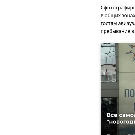
Сфотографиро
в общих зонах
гостям авиауз
пребывание в
Все само
"новогод