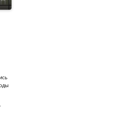
ись
ходы
о