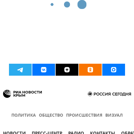
ПОЛИТИКА
ОБЩЕСТВО
ПРОИСШЕСТВИЯ
ВИЗУАЛ
НОВОСТИ
ПРЕСС-ЦЕНТР
РАДИО
КОНТАКТЫ
ОБРА