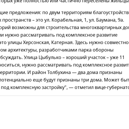
оторых уже полностью или частично переселены жильцы
щие предложения: по двум территориям благоустройст
ространств – это ул. Корабельная, 1, ул. Баумана, 9а.
орий возможны для строительства многоквартирных до
ии нужно рассматривать под комплексное развитие
это улицы Херсонская, Катерная. Здесь нужно совместно
том архитектуры, разработчиками парка обороны
бсуждать. Улица Цыбулько – хороший участок – уже 11
носиться, нужно рассматривать под комплексное разви
территории. И район Толбухина — два дома признаны
потенциально еще будут признаны три дома. Может бы
под комплексную застройку", — отметил вице-губернат