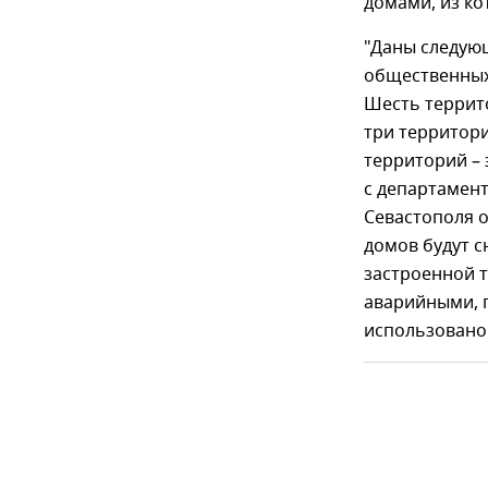
домами, из к
"Даны следую
общественных п
Шесть террит
три территор
территорий – 
с департамен
Севастополя о
домов будут с
застроенной 
аварийными, 
использовано 