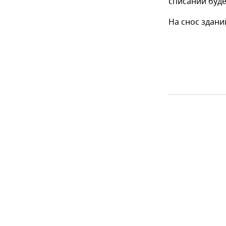
списании буде
На снос здани