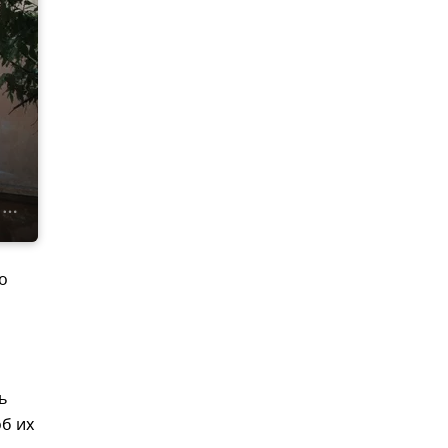
о
ь
об их