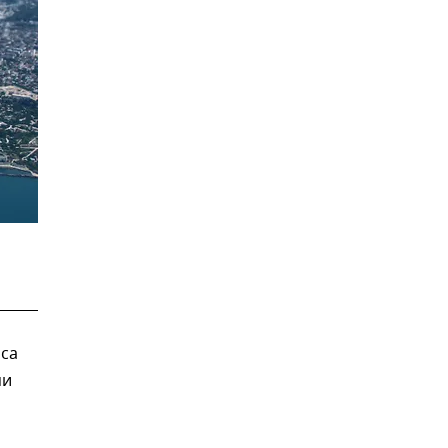
оса
ми
и