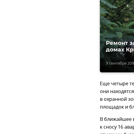
Ремонт з
домах К
9 сентября 2018
Еще четыре те
они находятся
в охранной зо
площадок и бл
В ближайшее 
к сносу 16 ав