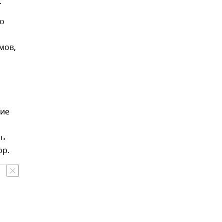
.
во
мов,
тие
ть
ор.