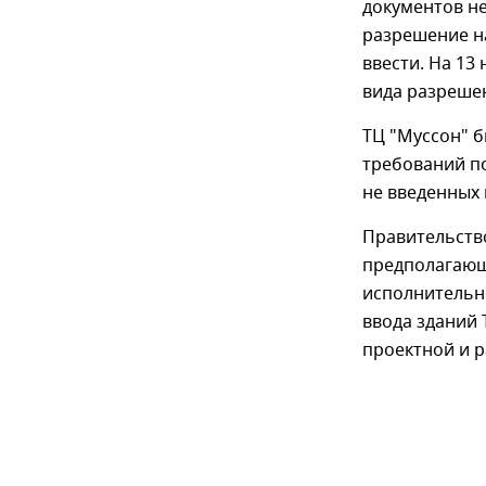
документов не
разрешение на
ввести. На 13
вида разрешен
ТЦ "Муссон" б
требований по
не введенных 
Правительств
предполагающ
исполнительн
ввода зданий
проектной и 