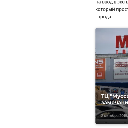
на ввод в экс
который прост
города.
ТЦ "Мусс
замечани
2 октября 2018,