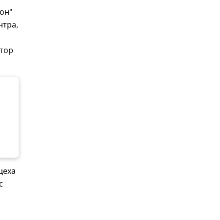
сон"
нтра,
ктор
цеха
с