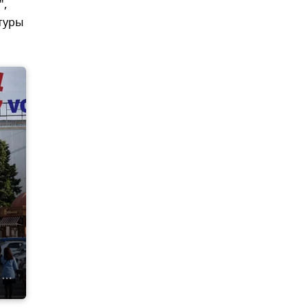
",
туры