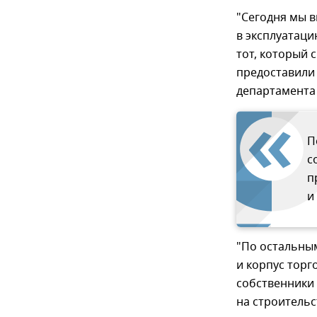
"Сегодня мы в
в эксплуатаци
тот, который 
предоставили
департамента
П
с
п
и
"По остальным
и корпус торг
собственники
на строитель