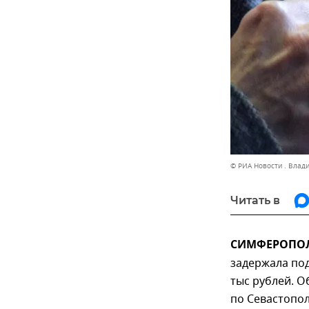
© РИА Новости . Влад
Читать в
СИМФЕРОПОЛЬ
задержала по
тыс рублей. О
по Севастопо