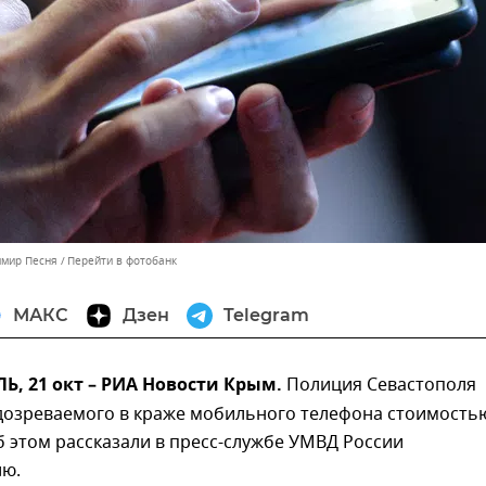
имир Песня
Перейти в фотобанк
МАКС
Дзен
Telegram
, 21 окт – РИА Новости Крым.
Полиция Севастополя
дозреваемого в краже мобильного телефона стоимость
б этом рассказали в пресс-службе УМВД России
лю.