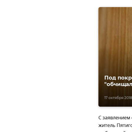
Под покр
"обчищал
17 октября 2018
С заявлением 
житель Пятиго