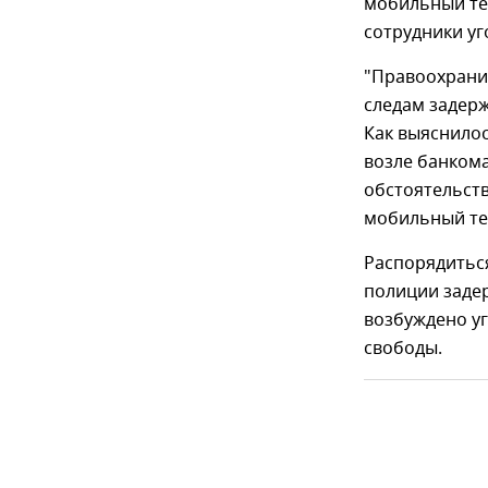
мобильный те
сотрудники уг
"Правоохрани
следам задерж
Как выяснило
возле банкома
обстоятельст
мобильный тел
Распорядитьс
полиции заде
возбуждено уг
свободы.