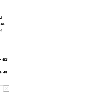
м
ая.
ра
ники
и
ения