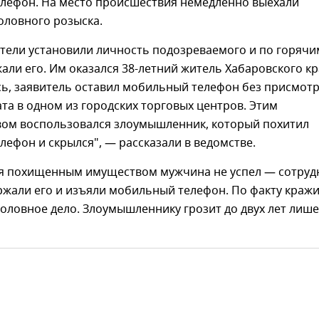
лефон. На место происшествия немедленно выехали
оловного розыска.
тели установили личность подозреваемого и по горячи
али его. Им оказался 38-летний житель Хабаровского кр
сь, заявитель оставил мобильный телефон без присмот
та в одном из городских торговых центров. Этим
вом воспользовался злоумышленник, который похитил
ефон и скрылся", — рассказали в ведомстве.
я похищенным имуществом мужчина не успел — сотруд
ржали его и изъяли мобильный телефон. По факту краж
оловное дело. Злоумышленнику грозит до двух лет лиш