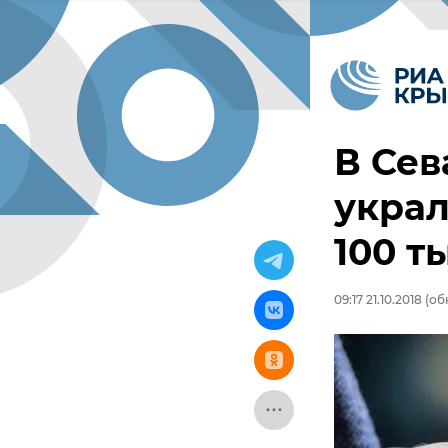
В Сев
украл
100 т
09:17 21.10.2018
(обн