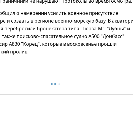
ограничники не нарушают протоколы во время осмотра.
ообщил о намерении усилить военное присутствие
ре и создать в регионе военно-морскую базу. В акватор
я перебросили бронекатера типа "Гюрза-М": "Лубны" и
а также поисково-спасательное судно A500 "Донбасс"
сир A830 "Корец", которые в воскресенье прошли
кий пролив.