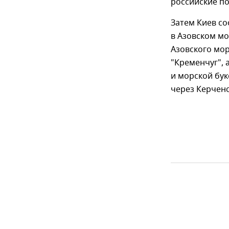
российские п
Затем Киев с
в Азовском мо
Азовского мор
"Кременчуг", 
и морской бук
через Керченс