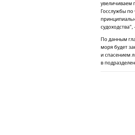
увеличиваем 
Госслужбы по
принципиальн
судоходства",
По данным гла
моря будет з
и спасением л
в подразделен