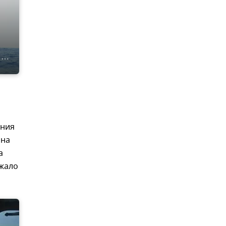
ания
ана
а
ржало