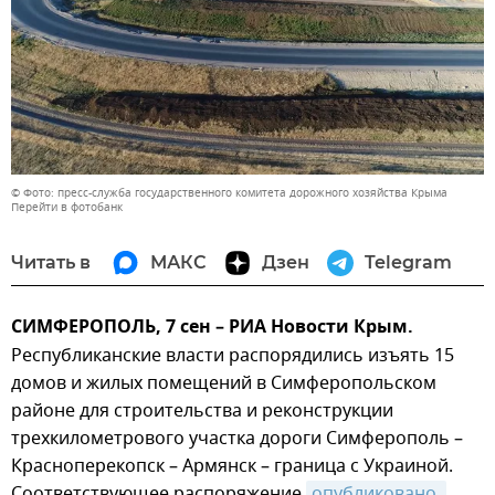
© Фото: пресс-служба государственного комитета дорожного хозяйства Крыма
Перейти в фотобанк
Читать в
МАКС
Дзен
Telegram
СИМФЕРОПОЛЬ, 7 сен – РИА Новости Крым.
Республиканские власти распорядились изъять 15
домов и жилых помещений в Симферопольском
районе для строительства и реконструкции
трехкилометрового участка дороги Симферополь –
Красноперекопск – Армянск – граница с Украиной.
Соответствующее распоряжение
опубликовано 