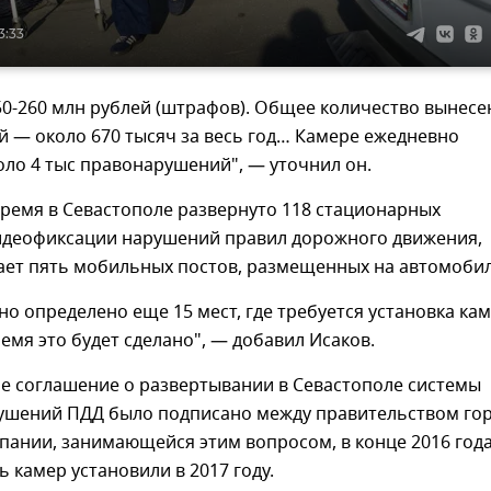
3:33
50-260 млн рублей (штрафов). Общее количество вынес
 — около 670 тысяч за весь год… Камере ежедневно
ло 4 тыс правонарушений", — уточнил он.
ремя в Севастополе развернуто 118 стационарных
идеофиксации нарушений правил дорожного движения,
ает пять мобильных постов, размещенных на автомобил
о определено еще 15 мест, где требуется установка кам
мя это будет сделано", — добавил Исаков.
е соглашение о развертывании в Севастополе системы
ушений ПДД было подписано между правительством го
пании, занимающейся этим вопросом, в конце 2016 года
 камер установили в 2017 году.