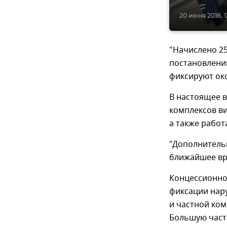
20 июня 2018, 1
"Начислено 2
постановлений
фиксируют око
В настоящее в
комплексов в
а также работ
"Дополнительн
ближайшее вре
Концессионно
фиксации нар
и частной ком
Большую часть