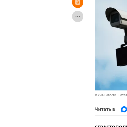
© РИА Новости . Ната
Читать в