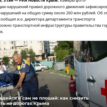
 3 сен — РИА Новости Крым.
Камеры фото-
ции нарушений правил дорожного движения зафиксиро
 нарушений на общую сумму около 260 млн рублей. Об э
сообщил и.о. директора департамента транспорта
орожно-транспортной инфраструктуры правительства го
в.
адейся и сам не плошай: как снизить
ть на дорогах Крыма