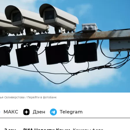
лья Селиверстова
Перейти в фотобанк
МАКС
Дзен
Telegram