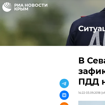
Ситуа
В Сев
зафи
ПДД н
14:22 03.09.2018
(об