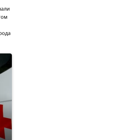
вали
том
рода