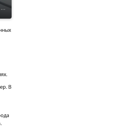
енных
ях.
ер. В
рода
.