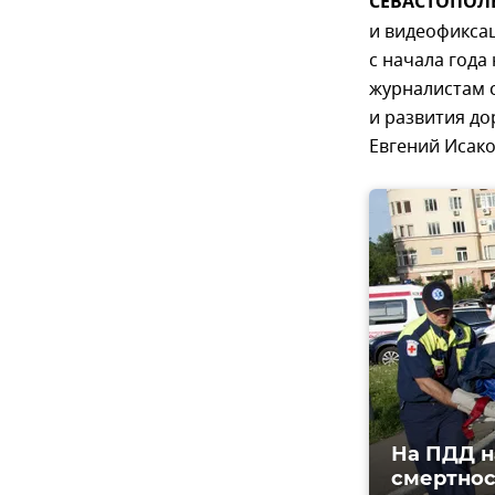
СЕВАСТОПОЛЬ,
и видеофикса
с начала года
журналистам 
и развития д
Евгений Исако
На ПДД н
смертнос