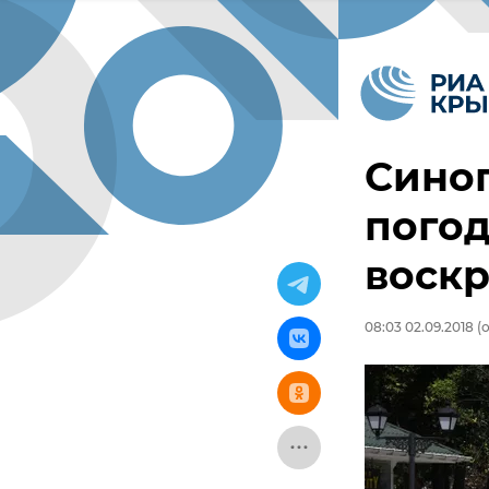
Синоп
погод
воск
08:03 02.09.2018
(о