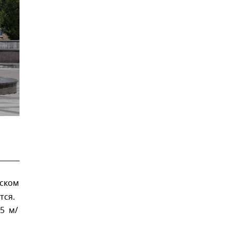
мском
тся.
15 м/