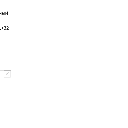
чный
…+32
,