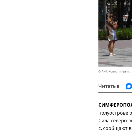
© РИА Новости Крым .
Читать в
СИМФЕРОПОЛЬ
полуострове о
Сила северо-в
с, сообщают 