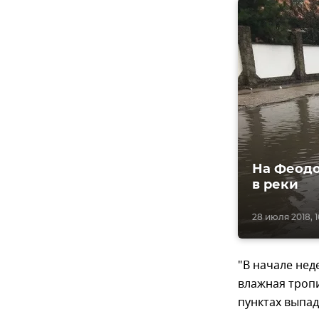
На Феодо
в реки
28 июля 2018, 1
"В начале нед
влажная тропи
пунктах выпад