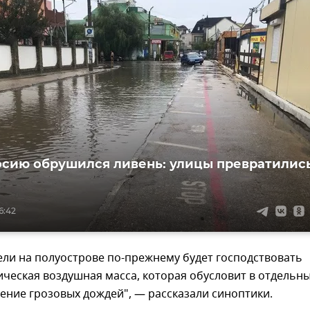
сию обрушился ливень: улицы превратилис
6:42
ели на полуострове по-прежнему будет господствовать
ческая воздушная масса, которая обусловит в отдельн
ение грозовых дождей", — рассказали синоптики.