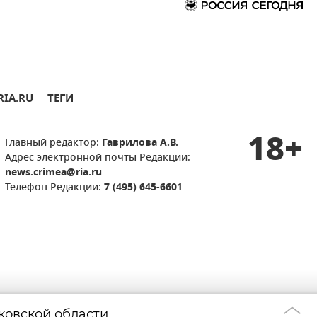
RIA.RU
ТЕГИ
18+
Главный редактор:
Гаврилова А.В.
Адрес электронной почты Редакции:
news.crimea@ria.ru
Телефон Редакции:
7 (495) 645-6601
ковской области
Медработник и н
12:21