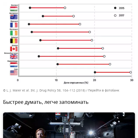
© L. J. Maier et al. Int. J. Drug Policy 58, 104–112 (2018)
Перейти в фотобанк
Быстрее думать, легче запоминать