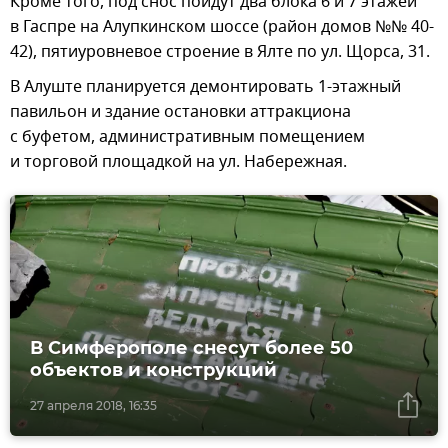
Кроме того, под снос пойдут два блока 6 и 7 этажей
в Гаспре на Алупкинском шоссе (район домов №№ 40-
42), пятиуровневое строение в Ялте по ул. Щорса, 31.
В Алуште планируется демонтировать 1-этажный
павильон и здание остановки аттракциона
с буфетом, административным помещением
и торговой площадкой на ул. Набережная.
В Симферополе снесут более 50
объектов и конструкций
27 апреля 2018, 16:35