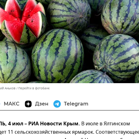
лий Аньков
Перейти в фотобанк
МАКС
Дзен
Telegram
, 4 июл – РИА Новости Крым.
В июле в Ялтинском
дет 11 сельскохозяйственных ярмарок. Соответствующе