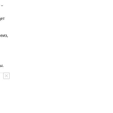
 –
дет
еиз,
ы.