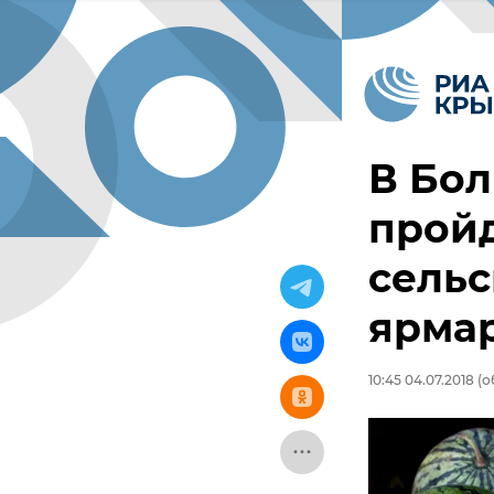
В Бол
пройд
сельс
ярма
10:45 04.07.2018
(о