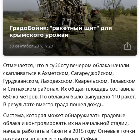
ГрадоБойня: "ракетный щит" для
крымского урожая
30 сентября 2017, 17:20
Отмечается, что в субботу вечером облака начали
скапливаться в Ахметском, Сагареджойском,
Гурджаанском, Лаходехском, Кварельском, Телавском
и Сигнахском районах. Их общая площадь составила
650 кв метров. По облакам было выпущено 110 ракет.
В результате вместо града пошел дождь.
Система, которая может обнаруживать градовые
облака и контролировать их на начальной стадии,
начала работать в Кахети в 2015 году. Огневые точки
находятся во всех его районах. Сейчас