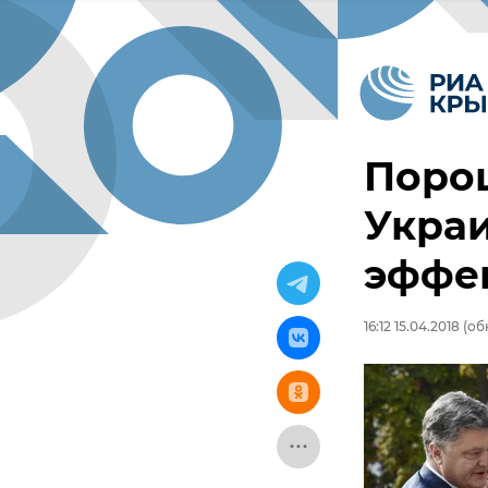
Поро
Украи
эффек
16:12 15.04.2018
(обн