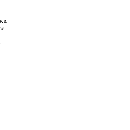
се.
зе
е