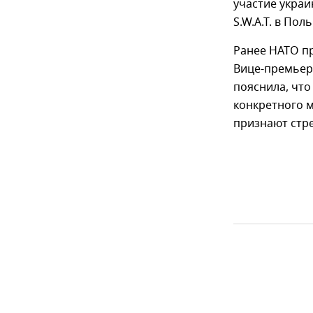
участие украи
S.W.A.T. в По
Ранее НАТО пр
Вице-премьер
пояснила, что
конкретного м
признают стре