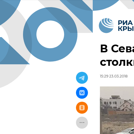
В Сев
столк
15:29 23.03.2018