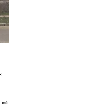
х
ьной