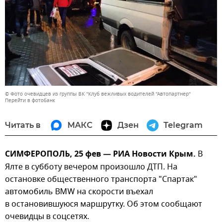
© Фото очевидцев из группы ВК "Клуб вежливых водителей "Автопартнер"
Перейти в фотобанк
Читать в
МАКС
Дзен
Telegram
СИМФЕРОПОЛЬ, 25 фев — РИА Новости Крым.
В
Ялте в субботу вечером произошло ДТП. На
остановке общественного транспорта "Спартак"
автомобиль BMW на скорости въехал
в остановившуюся маршрутку. Об этом сообщают
очевидцы в соцсетях.