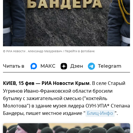
© РИА Новости . Александр Мазуркевич
Перейти в фотобанк
Читать в
МАКС
Дзен
Telegram
КИЕВ, 15 фев — РИА Новости Крым
. В селе Старый
Угринов Ивано-Франковской области бросили
бутылку с зажигательной смесью ("коктейль
Молотова") в здание музея лидера ОУН-УПА* Степана
Бандеры, пишет местное издание "
Блиц-Инфо
".