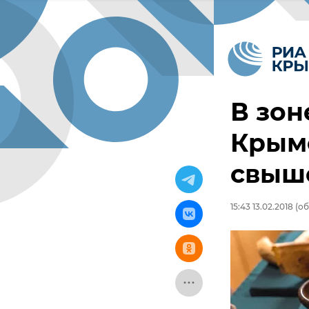
В зон
Крым
свыше
15:43 13.02.2018
(об