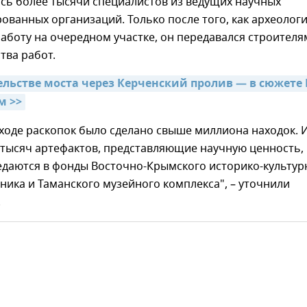
сь более тысячи специалистов из ведущих научных
ованных организаций. Только после того, как археолог
аботу на очередном участке, он передавался строителя
тва работ.
ельстве моста через Керченский пролив — в сюжете 
м >>
в ходе раскопок было сделано свыше миллиона находок. 
 тысяч артефактов, представляющие научную ценность,
едаются в фонды Восточно-Крымского историко-культур
ника и Таманского музейного комплекса", – уточнили
.