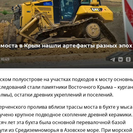
 моста в Крым нашли артефакты разных эпох
 16:49
нском полуострове на участках подходов к мосту основ
следований стали памятники Восточного Крыма – курга
лмы), остатки древних укреплений и поселений.
ерченского пролива вблизи трассы моста в бухте у мыса 
учено крупное подводное скопление древней керамики.
сяч лет эта бухта была основной перевалочной базой
ути из Средиземноморья в Азовское море. При морской