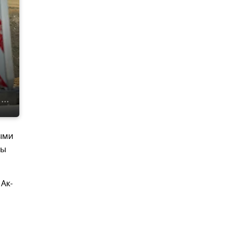
ными
ны
Ак-