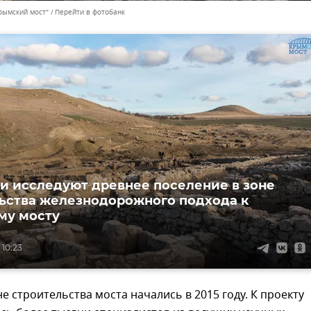
рымский мост"
Перейти в фотобанк
и исследуют древнее поселение в зоне
ьства железнодорожного подхода к
му мосту
 10:23
не строительства моста начались в 2015 году. К проекту