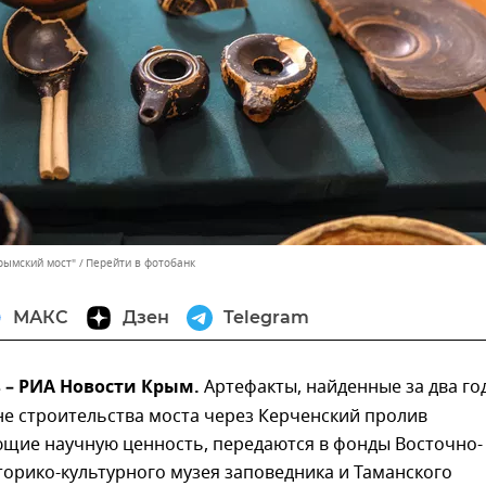
рымский мост"
Перейти в фотобанк
МАКС
Дзен
Telegram
в – РИА Новости Крым.
Артефакты, найденные за два го
не строительства моста через Керченский пролив
ющие научную ценность, передаются в фонды Восточно-
орико-культурного музея заповедника и Таманского