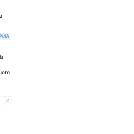
и
м
РИА 
Из
ного