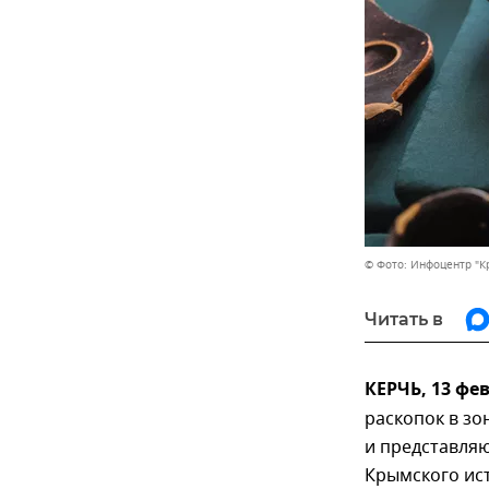
© Фото: Инфоцентр "К
Читать в
КЕРЧЬ, 13 фе
раскопок в зо
и представля
Крымского ист