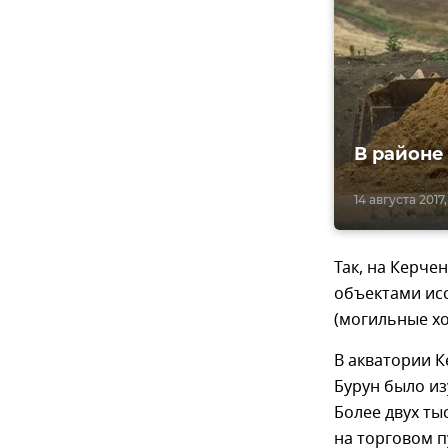
В районе
14 августа 2017,
Так, на Керче
объектами ис
(могильные хо
В акватории К
Бурун было из
Более двух ты
на торговом п