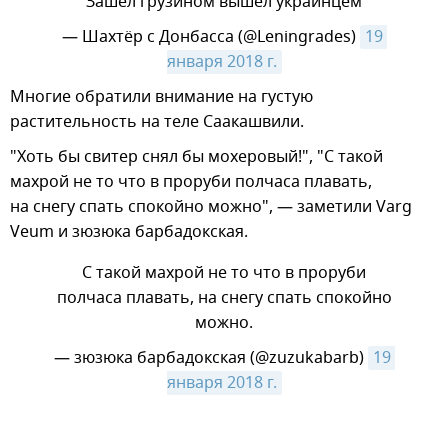
Зашёл грузином вышел украинцем
— Шахтёр c Донбасса (@Leningrades)
19 
января 2018 г.
​​Многие обратили внимание на густую
растительность на теле Саакашвили.
"Хоть бы свитер снял бы мохеровый!", "С такой
махрой не то что в проруби полчаса плавать,
на снегу спать спокойно можно", — заметили Varg
Veum и зюзюка барбадокская.
С такой махрой не то что в проруби
полчаса плавать, на снегу спать спокойно
можно.
— зюзюка барбадокская (@zuzukabarb)
19 
января 2018 г.