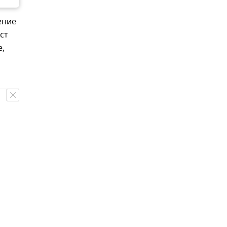
ение
ст
е,