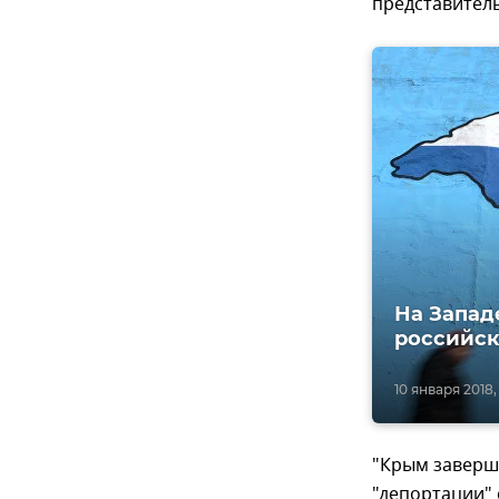
представитель
На Запад
российск
10 января 2018, 
"Крым заверш
"депортации" 