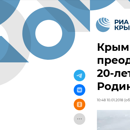
Крым
прео
20-ле
Роди
10:48 10.01.2018
(об