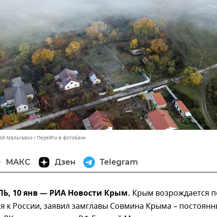
сей Мальгавко
Перейти в фотобанк
МАКС
Дзен
Telegram
, 10 янв — РИА Новости Крым.
Крым возрождается п
я к России, заявил замглавы Совмина Крыма – постоян