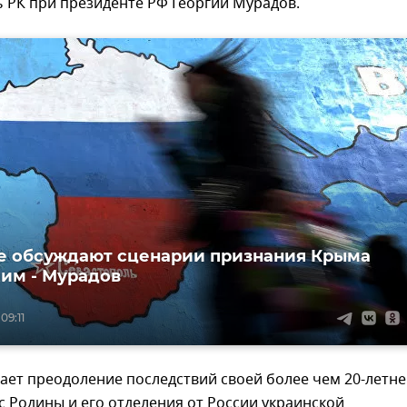
 РК при президенте РФ Георгий Мурадов.
е обсуждают сценарии признания Крыма
им - Мурадов
09:11
ает преодоление последствий своей более чем 20-летн
с Родины и его отделения от России украинской