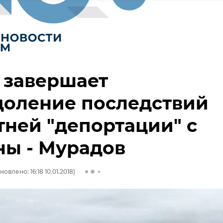
 завершает
доление последствий
тней "депортации" с
ны - Мурадов
новлено: 16:18 10.01.2018)