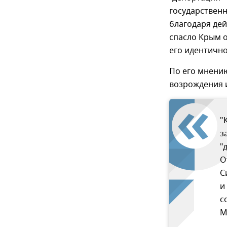
государствен
благодаря дей
спасло Крым о
его идентично
По его мнению
возрождения и
"
з
"
О
С
и
с
М