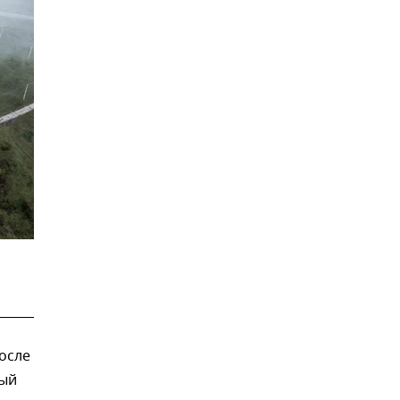
осле
ный