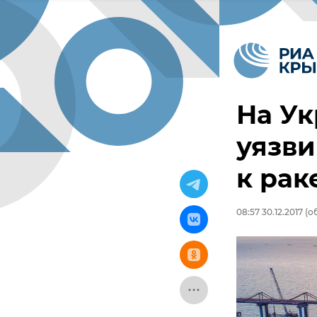
На Ук
уязви
к рак
08:57 30.12.2017
(об