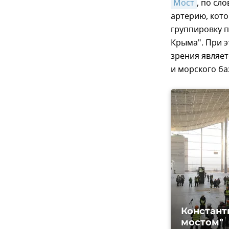
Мост
, по сл
артерию, кот
группировку п
Крыма". При э
зрения являет
и морского ба
Констант
мостом"