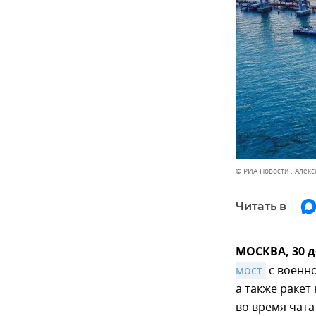
© РИА Новости . Алекс
Читать в
МОСКВА, 30 
мост
с военно
а также ракет
во время чата