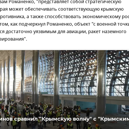
овам Романенко, "представляет собой стратегическую
орая может обеспечивать соответствующую крымскую
ротивника, а также способствовать экономическому ро
том, как подчеркнул Романенко, объект "с военной точк
ся достаточно уязвимым для авиации, ракет наземного
зирования".
инов сравнил "Крымскую волну" с "Крымски