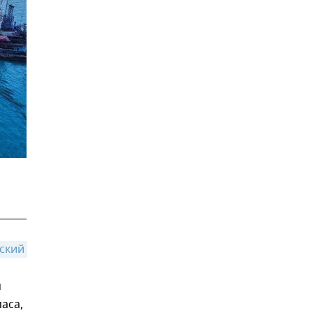
ский 
м
аса,