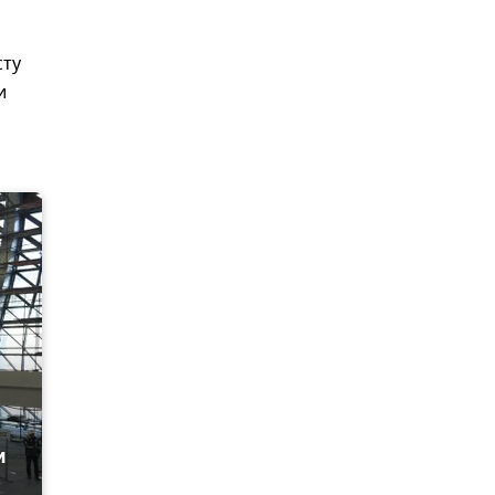
сту
и
м