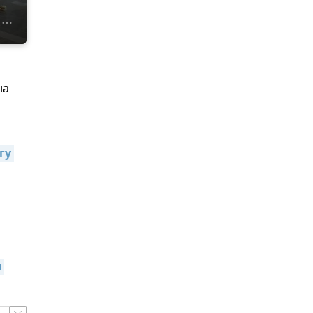
на
у 
 