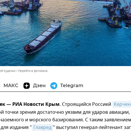
ей Куденко
Перейти в фотобанк
МАКС
Дзен
Telegram
дек — РИА Новости Крым
. Строящийся Россией
Керчен
й точки зрения достаточно уязвим для ударов авиации,
 наземного и морского базирования. С таким заявление
 для издания "
Главред
" выступил генерал-лейтенант зап