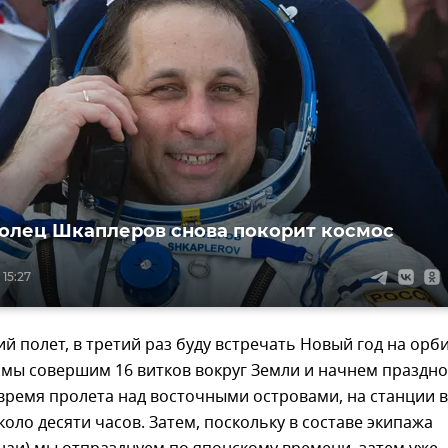
олец Шкаплеров снова покорит космос
 15:27
ий полет, в третий раз буду встречать Новый год на орби
и мы совершим 16 витков вокруг Земли и начнем праздн
время пролета над восточными островами, на станции в
коло десяти часов. Затем, поскольку в составе экипажа