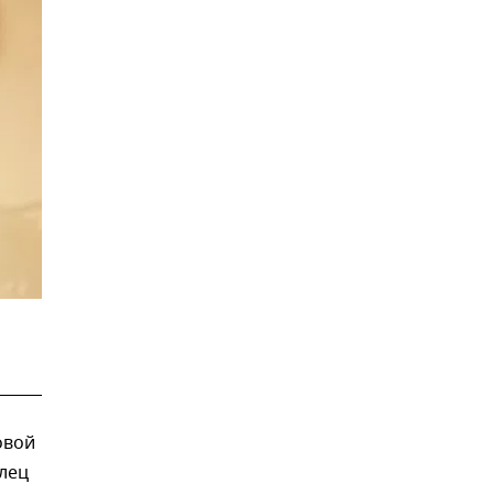
овой
лец