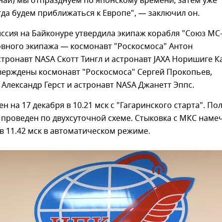
аи) мы отпразднуем по японскому времени, затем уже
гда будем приближаться к Европе", — заключил он.
ссия на Байконуре утвердила экипаж корабля "Союз МС-
овного экипажа — космонавт "Роскосмоса" Антон
тронавт NASA Скотт Тингл и астронавт JAXA Норишиге К
верждены космонавт "Роскосмоса" Сергей Прокопьев,
 Александр Герст и астронавт NASA Джанетт Эппс.
н на 17 декабря в 10.21 мск с "Гагаринского старта". По
 проведен по двухсуточной схеме. Стыковка с МКС наме
 в 11.42 мск в автоматическом режиме.