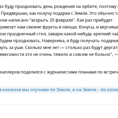
аз буду праздновать день рождения на орбите, поэтому
 Предвкушаю, как получу подарки с Земли. Это обычно т
ором написано "вскрыть 20 февраля". Как раз прибудет
привезет нам свежие фрукты и овощи, бонусы, и вкусняш
ою праздничный стол, заварю какой-нибудь крепкий ча
будем праздновать. Наверняка, я буду получать подарки
нуть за уши. Сколько мне лет — столько раз будут дергат
 невесомости это не очень тяжело и совсем не больно", 
Шкаплеров поделился с журналистами планами по встре
 космосе мы скучаем по Земле, а на Земле – по косм