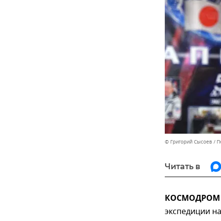
© Григорий Сысоев
П
Читать в
КОСМОДРОМ Б
экспедиции н