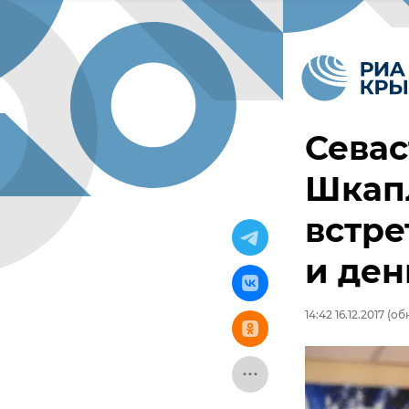
Севас
Шкапл
встре
и де
14:42 16.12.2017
(обн