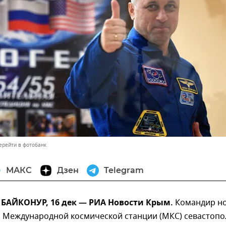
ерейти в фотобанк
МАКС
Дзен
Telegram
АЙКОНУР, 16 дек — РИА Новости Крым.
Командир н
а Международной космической станции (МКС) севастопо