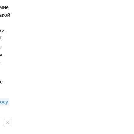
 мне
акой
ки.
й,
,
ь,
—
че
осу 