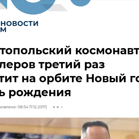
топольский космонав
еров третий раз
тит на орбите Новый г
нь рождения
овлено: 08:54 17.12.2017)