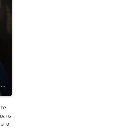
те.
овать
 это