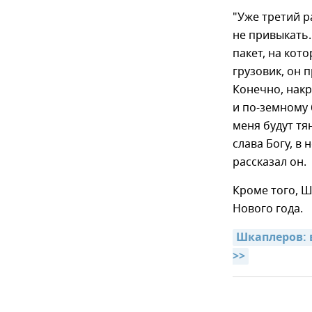
"Уже третий р
не привыкать.
пакет, на кот
грузовик, он 
Конечно, накр
и по-земному 
меня будут тя
слава Богу, в
рассказал он.
Кроме того, 
Нового года.
Шкаплеров: в
>>