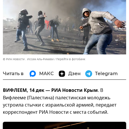
© РИА Новости . Иссам Аль-Римави
Перейти в фотобанк
Читать в
МАКС
Дзен
Telegram
ВИФЛЕЕМ, 14 дек — РИА Новости Крым
. В
Вифлееме (Палестина) палестинская молодежь
устроила стычки с израильской армией, передает
корреспондент РИА Новости с места событий.