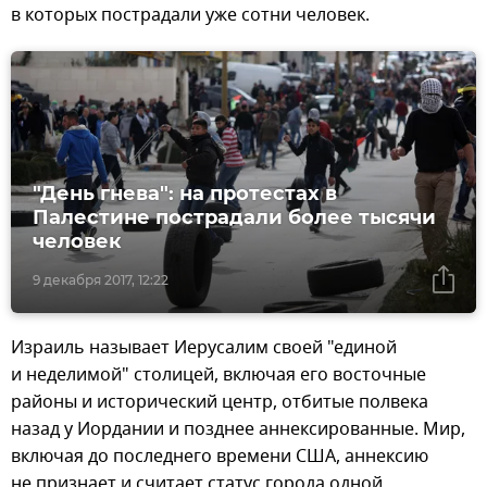
в которых пострадали уже сотни человек.
"День гнева": на протестах в
Палестине пострадали более тысячи
человек
9 декабря 2017, 12:22
Израиль называет Иерусалим своей "единой
и неделимой" столицей, включая его восточные
районы и исторический центр, отбитые полвека
назад у Иордании и позднее аннексированные. Мир,
включая до последнего времени США, аннексию
не признает и считает статус города одной