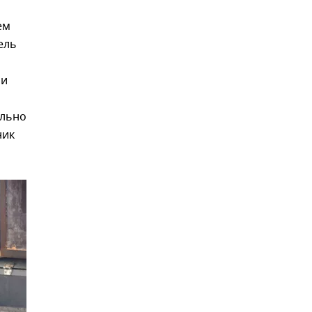
ем
ель
ии
ально
ник