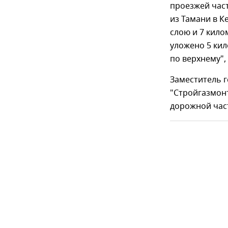
проезжей час
из Тамани в 
слою и 7 кило
уложено 5 кил
по верхнему",
Заместитель 
"Стройгазмон
дорожной час