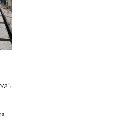
ода",
ая,