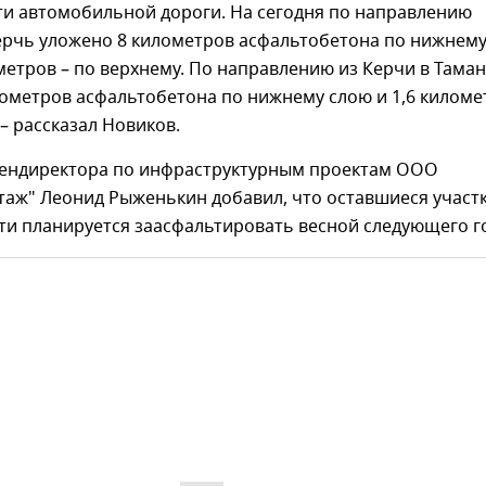
ти автомобильной дороги. На сегодня по направлению
Керчь уложено 8 километров асфальтобетона по нижнем
метров – по верхнему. По направлению из Керчи в Тама
ометров асфальтобетона по нижнему слою и 1,6 киломе
 – рассказал Новиков.
гендиректора по инфраструктурным проектам ООО
таж" Леонид Рыженькин добавил, что оставшиеся участ
ти планируется заасфальтировать весной следующего г