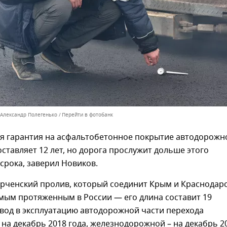
 Александр Полегенько
Перейти в фотобанк
 гарантия на асфальтобетонное покрытие автодорожн
оставляет 12 лет, но дорога прослужит дольше этого
срока, заверил Новиков.
ерченский пролив, который соединит Крым и Краснодар
амым протяженным в России — его длина составит 19
вод в эксплуатацию автодорожной части перехода
на декабрь 2018 года, железнодорожной – на декабрь 2