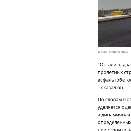
© РИА Новости Крым .
"Остались два
пролетных ст
асфальтобетон
– сказал он.
По словам Но
уделяется оце
а динамичная 
определенных
при строител