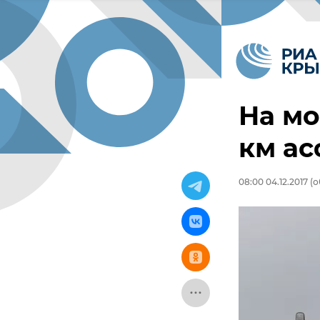
На мо
км ас
08:00 04.12.2017
(о