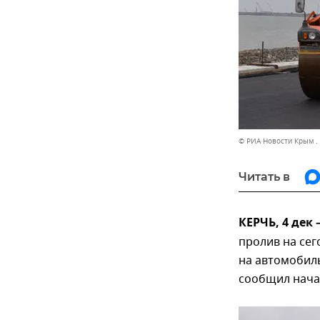
© РИА Новости Крым .
Читать в
КЕРЧЬ, 4 дек
пролив на се
на автомобил
сообщил нача