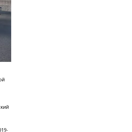
ой
ский
019-