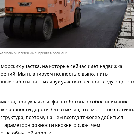
 Александр Полегенько
Перейти в фотобанк
 морских участка, на которые сейчас идет надвижка
роений. Мы планируем полностью выполнить
ные работы на этих двух участках весной следующего г
викова, при укладке асфальтобетона особое внимание
нке ровности дороги. Он отметил, что мост – не статичн
структура, поэтому на нем всегда тяжелее добиться
 параметров ровности верхнего слоя, чем
ьстве обычной дороги.