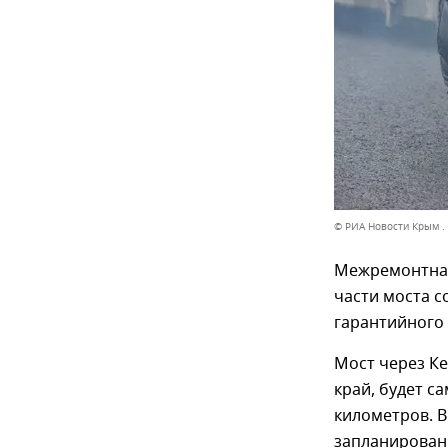
© РИА Новости Крым .
Межремонтная
части моста с
гарантийного 
Мост через К
край, будет с
километров. В
запланирован 