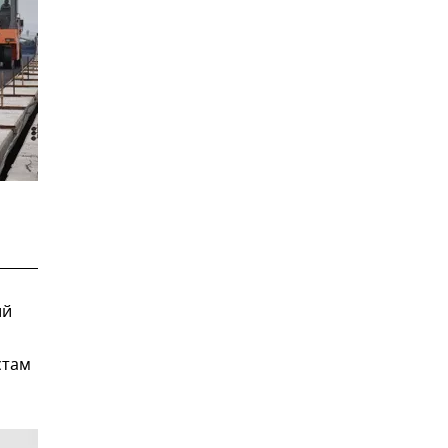
ий
стам