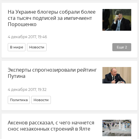
На Украине блогеры собрали более
ста тысяч подписей за импичмент
Порошенко
4 декабря 2017, 19:46
В мире
Новости
Еще
2
Обострение ситуации на Украине
Эксперты спрогнозировали рейтинг
Ситуация на Украине
Путина
4 декабря 2017, 19:32
Политика
Новости
Аксенов рассказал, с чего начнется
снос незаконных строений в Ялте