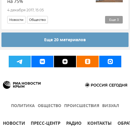
на 75%
4 декабря 2017, 15:05
Новости
Общество
Еще
3
Строительство моста через Керченский пролив
Еще 20 материалов
Дороги Крыма
Трасса Таврида
ПОЛИТИКА
ОБЩЕСТВО
ПРОИСШЕСТВИЯ
ВИЗУАЛ
НОВОСТИ
ПРЕСС-ЦЕНТР
РАДИО
КОНТАКТЫ
ОБРА