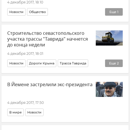
4 декабря 2017, 18:10
Новости
Общество
Еще
1
Крушение частного вертолета Robinson под Алуштой
Строительство севастопольского
участка трассы "Таврида" начнется
до конца недели
4 декабря 2017, 18:01
Новости
Дороги Крыма
Трасса Таврида
Еще
2
Общество
В Йемене застрелили экс-президента
Строительство федеральной трассы "Таврида" в Крыму
4 декабря 2017, 17:50
В мире
Новости