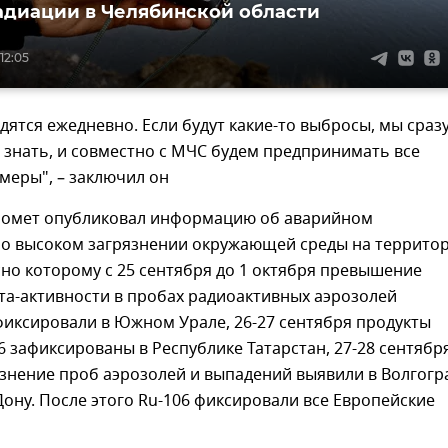
адиации в Челябинской области
12:05
ятся ежедневно. Если будут какие-то выбросы, мы сраз
 знать, и совместно с МЧС будем предпринимать все
меры", – заключил он
ромет опубликовал информацию об аварийном
но высоком загрязнении окружающей среды на террито
сно которому с 25 сентября до 1 октября превышение
та-активности в пробах радиоактивных аэрозолей
фиксировали в Южном Урале, 26-27 сентября продукты
6 зафиксированы в Республике Татарстан, 27-28 сентябр
знение проб аэрозолей и выпадений выявили в Волгогр
Дону. После этого Ru-106 фиксировали все Европейские