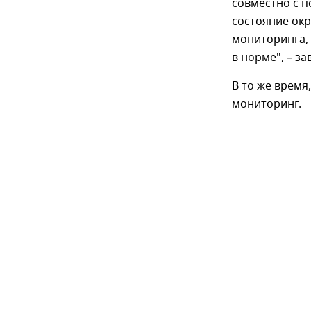
совместно с 
состояние ок
мониторинга, 
в норме", – з
В то же время
мониторинг.