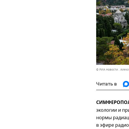
© РИА Новости . Алек
Читать в
СИМФЕРОПОЛЬ
экологии и п
нормы радиац
в эфире радио