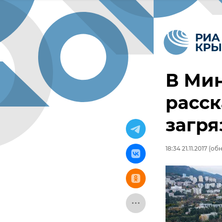
В Ми
расск
загря
18:34 21.11.2017
(обн