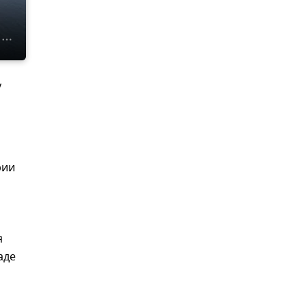
у
рии
я
аде