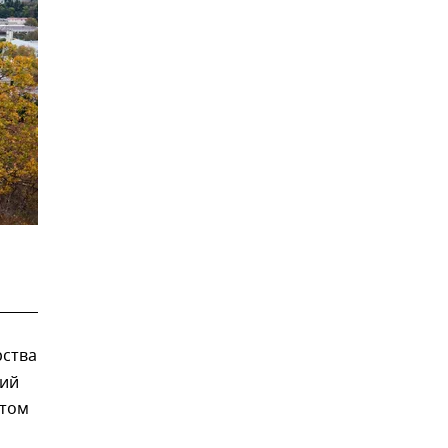
ства
ний
этом