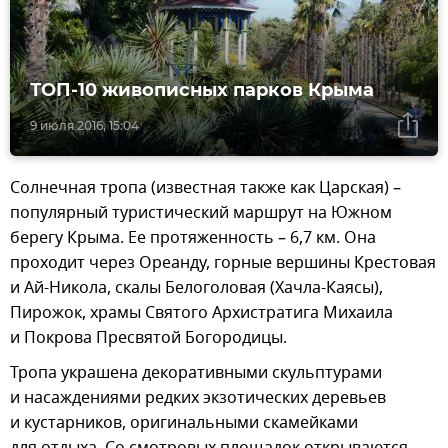
ТОП-10 живописных парков Крыма
9 июля 2016, 15:04
Солнечная тропа (известная также как Царская) –
популярный туристический маршрут на Южном
берегу Крыма. Ее протяженность – 6,7 км. Она
проходит через Ореанду, горные вершины Крестовая
и Ай-Никола, скалы Белоголовая (Хачла-Каясы),
Пирожок, храмы Святого Архистратига Михаила
и Покрова Пресвятой Богородицы.
Тропа украшена декоративными скульптурами
и насаждениями редких экзотических деревьев
и кустарников, оригинальными скамейками
для отдыха. Со смотровых площадок открываются