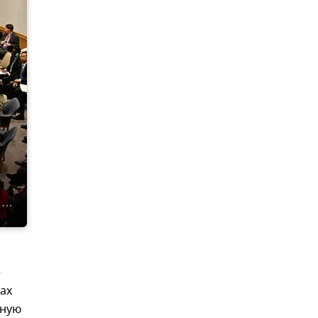
е
ах
дную