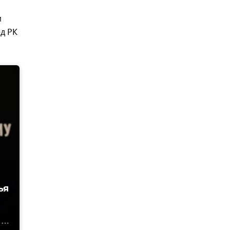
м
д РК
ья