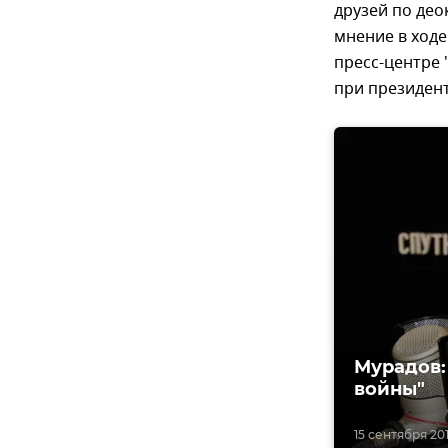
друзей по део
мнение в ход
пресс-центре 
при президент
Мурадов:
войны"
15 сентября 201