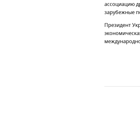
ассоциацию д
зарубежные по
Президент Ук
экономическая
международно