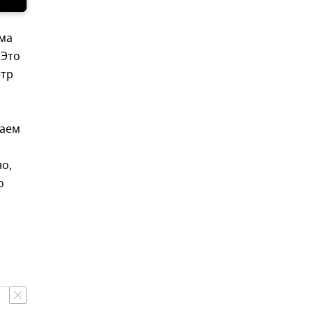
ма
 Это
етр
таем
о,
о