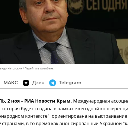
сандр Натрускин
Перейти в фотобанк
МАКС
Дзен
Telegram
, 2 ноя – РИА Новости Крым.
Международная ассоци
 которая будет создана в рамках ежегодной конференц
ународном контексте", ориентирована на выстраивание
 странами, в то время как анонсированный Украиной "к