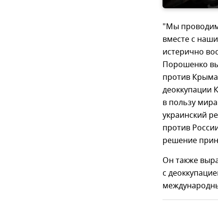
"Мы проводим
вместе с наши
истерично во
Порошенко выс
против Крыма"
деоккупации 
в пользу мир
украинский ре
против России
решение прин
Он также выра
с деоккупацие
международны