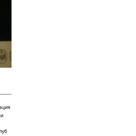
ация
ии
луб