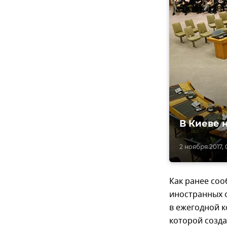
В Киеве 
2 ноября 2017, 
Как ранее соо
иностранных 
в ежегодной 
которой созд