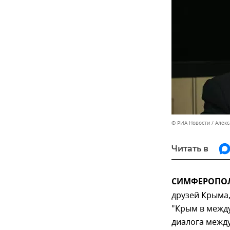
© РИА Новости / Алек
Читать в
СИМФЕРОПОЛЬ
друзей Крыма,
"Крым в межд
диалога между