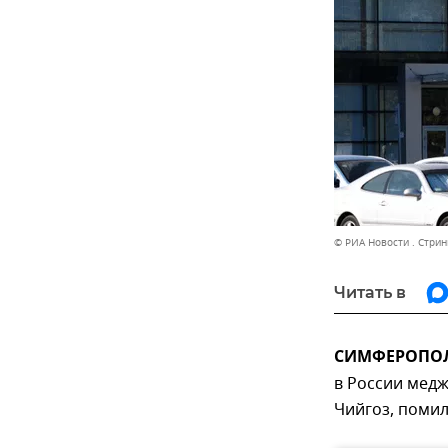
© РИА Новости . Стрин
Читать в
СИМФЕРОПОЛЬ,
в России мед
Чийгоз, помил