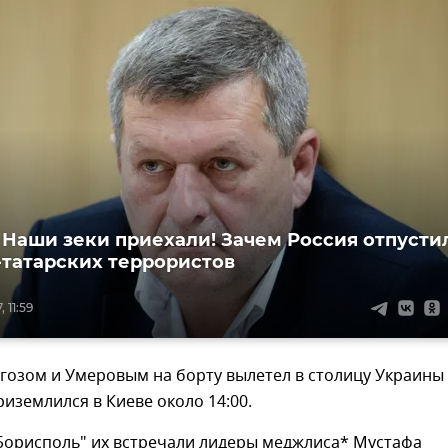
 Наши зеки приехали! Зачем Россия отпусти
татарских террористов
 11:59
гозом и Умеровым на борту вылетел в столицу Украины
риземлился в Киеве около 14:00.
"Борисполь" их встречали лидеры меджлиса* Мустафа