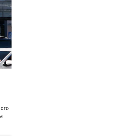
ного
ем