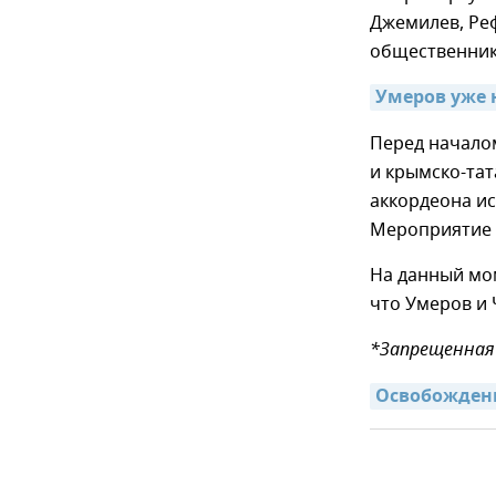
Джемилев, Ре
общественник
Умеров уже 
Перед началом
и крымско-та
аккордеона ис
Мероприятие 
На данный мо
что Умеров и 
*Запрещенная 
Освобождени