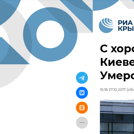
С хор
Киеве
Умер
15:18 27.10.2017
(обн