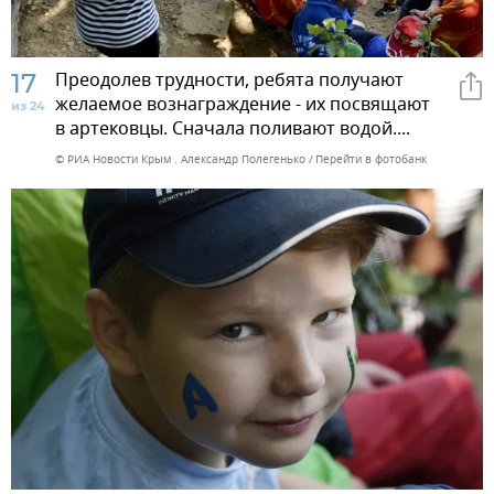
17
Преодолев трудности, ребята получают
желаемое вознаграждение - их посвящают
из 24
в артековцы. Сначала поливают водой....
© РИА Новости Крым . Александр Полегенько
Перейти в фотобанк