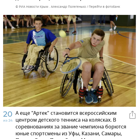
© РИА Новости Крым . Александр Полегенько
Перейти в фотобанк
20
А еще "Артек" становится всероссийским
центром детского тенниса на колясках. В
из 24
соревнованиях за звание чемпиона борются
юные спортсмены из Уфы, Казани, Самары,