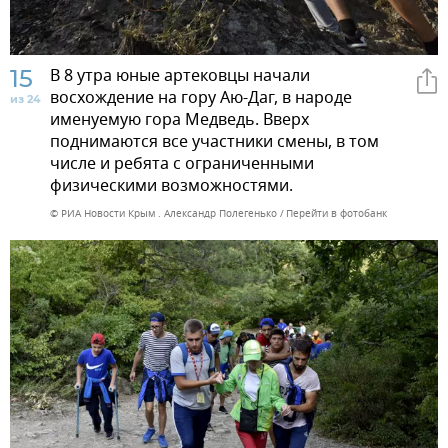
15
В 8 утра юные артековцы начали
восхождение на гору Аю-Даг, в народе
из 24
именуемую гора Медведь. Вверх
поднимаются все участники смены, в том
числе и ребята с ограниченными
физическими возможностями.
© РИА Новости Крым . Александр Полегенько
Перейти в фотобанк