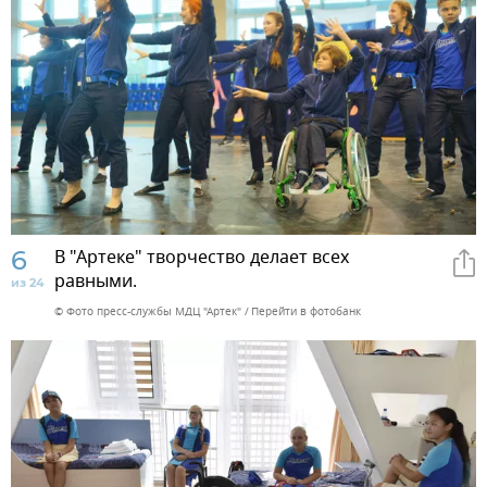
6
В "Артеке" творчество делает всех
равными.
из 24
© Фото пресс-службы МДЦ "Артек"
Перейти в фотобанк