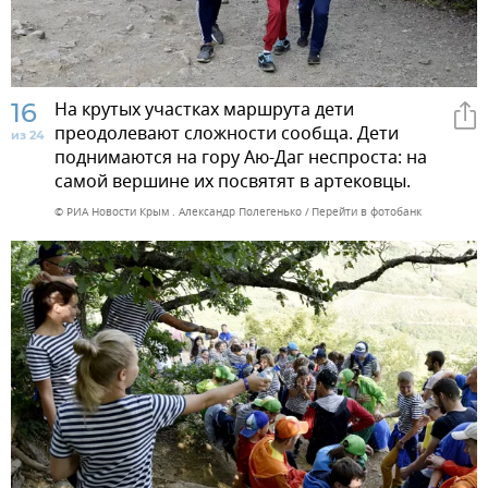
16
На крутых участках маршрута дети
преодолевают сложности сообща. Дети
из 24
поднимаются на гору Аю-Даг неспроста: на
самой вершине их посвятят в артековцы.
© РИА Новости Крым . Александр Полегенько
Перейти в фотобанк