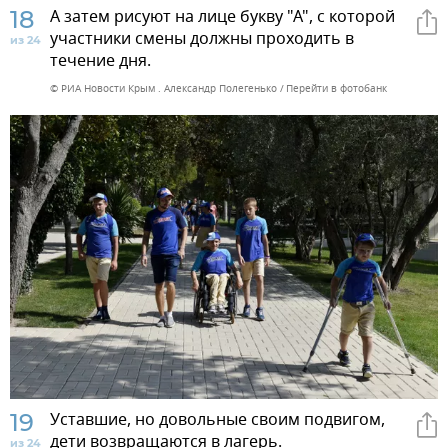
18
А затем рисуют на лице букву "А", с которой
участники смены должны проходить в
из 24
течение дня.
© РИА Новости Крым . Александр Полегенько
Перейти в фотобанк
19
Уставшие, но довольные своим подвигом,
дети возвращаются в лагерь.
из 24