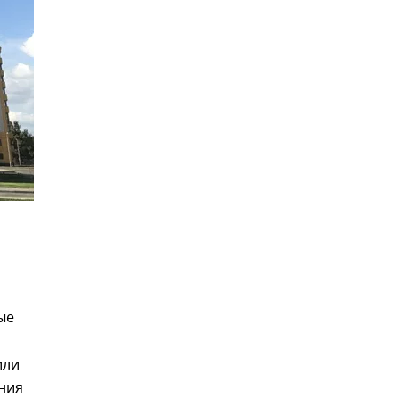
ые
или
ния