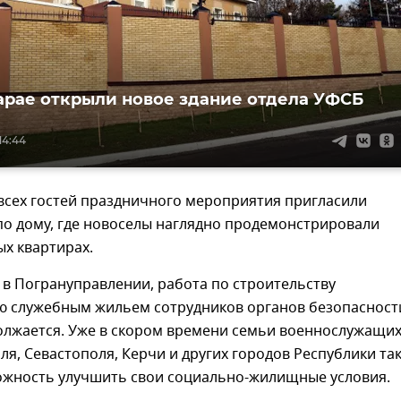
арае открыли новое здание отдела УФСБ
14:44
всех гостей праздничного мероприятия пригласили
по дому, где новоселы наглядно продемонстрировали
ых квартирах.
в Погрануправлении, работа по строительству
ю служебным жильем сотрудников органов безопасност
олжается. Уже в скором времени семьи военнослужащи
я, Севастополя, Керчи и других городов Республики та
ожность улучшить свои социально-жилищные условия.