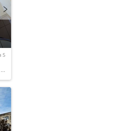
Торжественная церемония сдачи в эксплуатаци
 5
домов в Джанкое и Армянске для сотрудников Ф
© Фото: Пресс-служба Пограничного управления ФСБ России по Республике 
Перейти в фотобанк