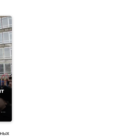
ят
тных