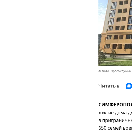
© Фото: Пресс-служба
Читать в
СИМФЕРОПОЛЬ,
жилые дома дл
в приграничн
650 семей во