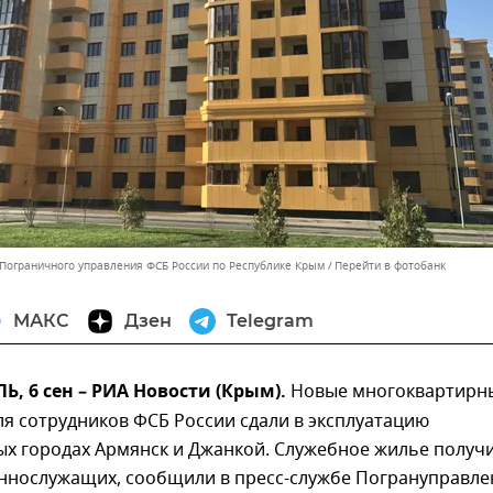
 Пограничного управления ФСБ России по Республике Крым
Перейти в фотобанк
МАКС
Дзен
Telegram
 6 сен – РИА Новости (Крым).
Новые многоквартирн
я сотрудников ФСБ России сдали в эксплуатацию
ых городах Армянск и Джанкой. Служебное жилье получ
еннослужащих, сообщили в пресс-службе Погрануправле