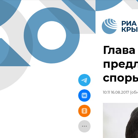
Глав
пред
спор
10:11 16.08.2017
(обн