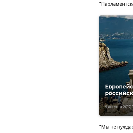
"Парламентска
Eвропейс
российс
9 августа 2017, 
"Мы не нуждае