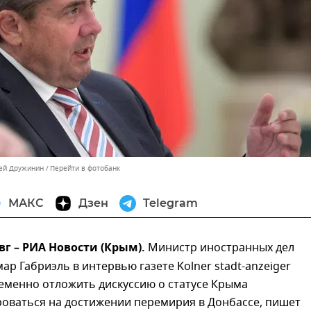
сей Дружинин
Перейти в фотобанк
МАКС
Дзен
Telegram
вг – РИА Новости (Крым).
Министр иностранных дел
ар Габриэль в интервью газете Kolner stadt-anzeiger
еменно отложить дискуссию о статусе Крыма
роваться на достижении перемирия в Донбассе, пишет