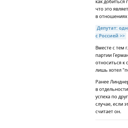
как добиться 
что это являе
в отношениях 
Депутат: од
с Россией >>
Вместе с тем 
партии Герма
относиться к 
лишь хотел "п
Ранее Линдне
в отдельности
успеха по дру
случае, если 
считает он.