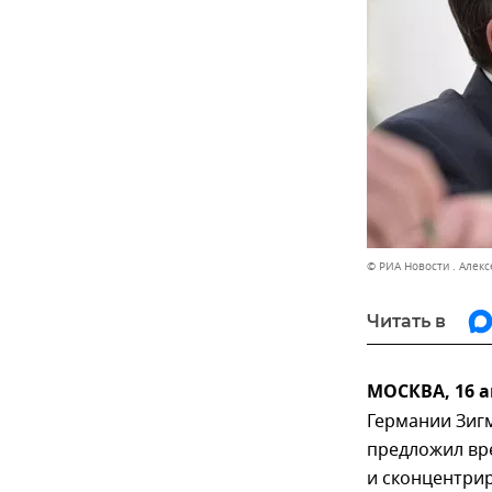
© РИА Новости . Алек
Читать в
МОСКВА, 16 а
Германии Зигм
предложил вр
и сконцентри