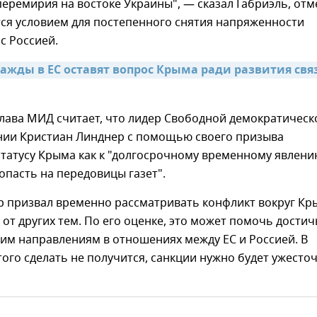
перемирия на востоке Украины", — сказал Габриэль, отм
тся условием для постепенного снятия напряженности
с Россией.
нажды в ЕС оставят вопрос Крыма ради развития связ
глава МИД считает, что лидер Свободной демократическ
нии Кристиан Линднер с помощью своего призыва
статусу Крыма как к "долгосрочному временному явлени
опасть на передовицы газет".
р призвал временно рассматривать конфликт вокруг Кр
 от других тем. По его оценке, это может помочь достич
гим направлениям в отношениях между ЕС и Россией. В
этого сделать не получится, санкции нужно будет ужесточ