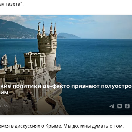
я газета".
кие политики де-факто признают полуостро
ким
18:53
мся в дискуссиях о Крыме. Мы должны думать о том,