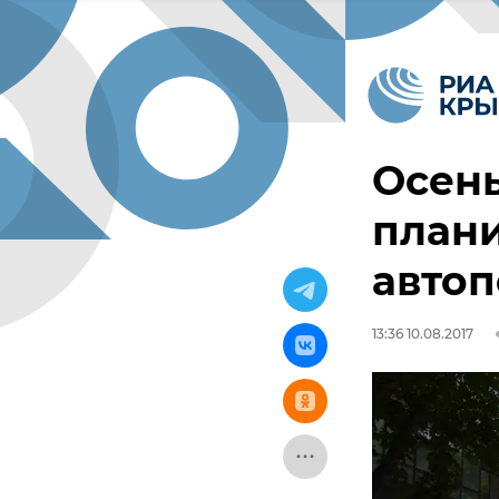
Осен
план
автоп
13:36 10.08.2017