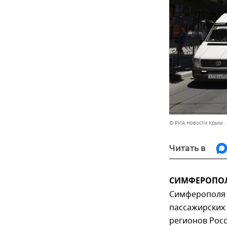
© РИА Новости Крым .
Читать в
СИМФЕРОПОЛЬ,
Симферополя 
пассажирских 
регионов Рос