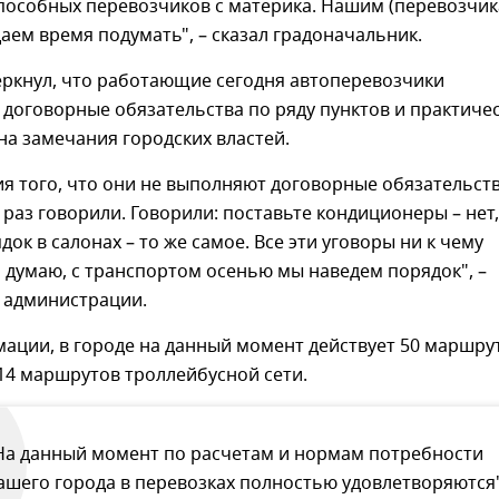
пособных перевозчиков с материка. Нашим (перевозчик
даем время подумать", – сказал градоначальник.
еркнул, что работающие сегодня автоперевозчики
договорные обязательства по ряду пунктов и практиче
на замечания городских властей.
ия того, что они не выполняют договорные обязательств
 раз говорили. Говорили: поставьте кондиционеры – нет,
док в салонах – то же самое. Все эти уговоры ни к чему
Я думаю, с транспортом осенью мы наведем порядок", –
а администрации.
ации, в городе на данный момент действует 50 маршру
14 маршрутов троллейбусной сети.
На данный момент по расчетам и нормам потребности
ашего города в перевозках полностью удовлетворяются"