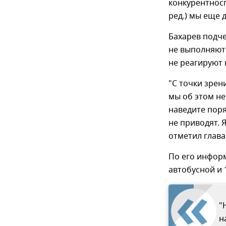
конкурентнос
ред.) мы еще 
Бахарев подч
не выполняют 
не реагируют 
"С точки зрен
мы об этом не
наведите поря
не приводят. 
отметил глав
По его информ
автобусной и 
"
н