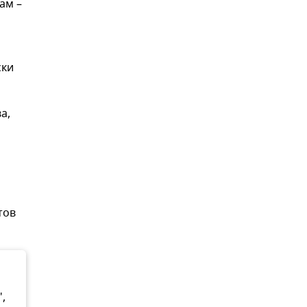
ам –
ски
а,
тов
,