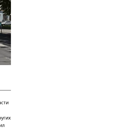
асти
ругих
ил