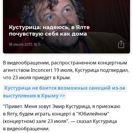
Кустурица: надеюсь, в Ялте
почувствую себя как дома
18 июля 2017, 18:11
В видеообращении, распространенном концертным
агентством Inconcert 19 июля, Кустурица подтвердил,
что 23 июля приедет в Крым.
Кустурица не боится возможных санкций из-за 
выступления в Крыму >>
"Привет. Меня зовут Эмир Кустурица, я приезжаю
в Ялту, будем играть концерт в "Юбилейном"
(концертном) зале 23 июля", — сказал Кустурица
в видеообращении.