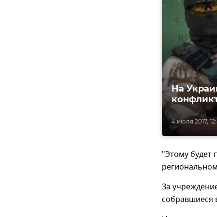
На Украи
конфликт
4 июля 2017, 12
"Этому будет 
региональном,
За учреждени
собравшиеся в