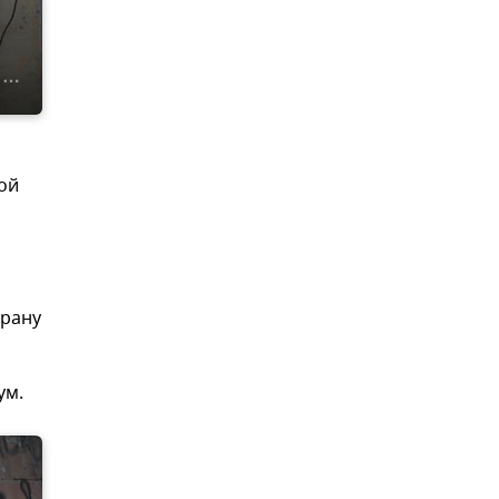
ой
трану
ум.