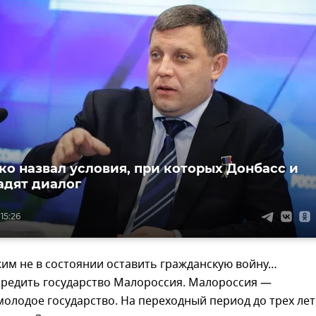
ко назвал условия, при которых Донбасс и
адят диалог
15:26
им не в состоянии оставить гражданскую войну…
чредить государство Малороссия. Малороссия —
олодое государство. На переходный период до трех лет