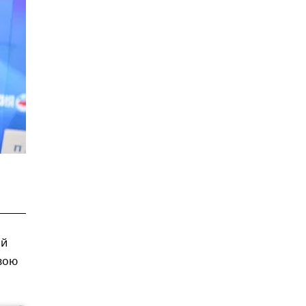
ой
вою