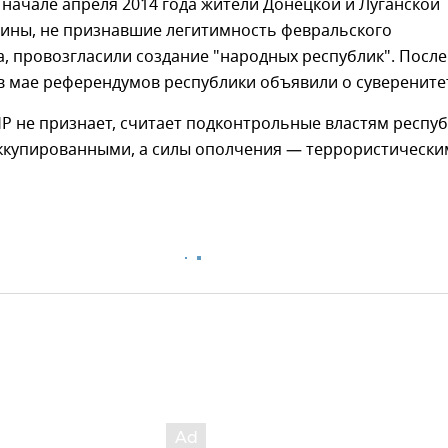
 начале апреля 2014 года жители Донецкой и Луганской
аины, не признавшие легитимность февральского
, провозгласили создание "народных республик". После
в мае референдумов республики объявили о суверените
Р не признает, считает подконтрольные властям респу
ккупированными, а силы ополчения — террористически