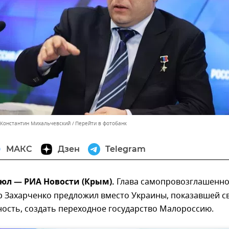
 Константин Михальчевский
Перейти в фотобанк
МАКС
Дзен
Telegram
юл — РИА Новости (Крым).
Глава самопровозглашенн
р Захарченко предложил вместо Украины, показавшей с
ость, создать переходное государство Малороссию.