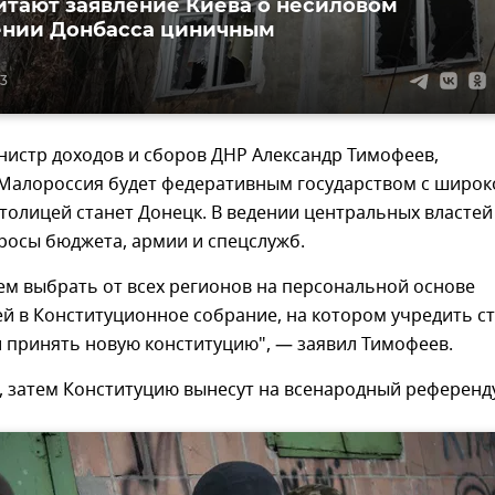
итают заявление Киева о несиловом
ении Донбасса циничным
03
нистр доходов и сборов ДНР Александр Тимофеев,
Малороссия будет федеративным государством с широк
толицей станет Донецк. В ведении центральных властей
росы бюджета, армии и спецслужб.
ем выбрать от всех регионов на персональной основе
й в Конституционное собрание, на котором учредить с
 принять новую конституцию", — заявил Тимофеев.
, затем Конституцию вынесут на всенародный референд