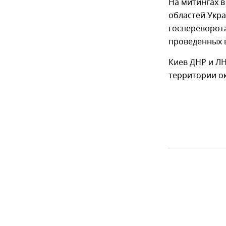
На митингах в
областей Укр
госпереворота
проведенных 
Киев ДНР и ЛН
территории о