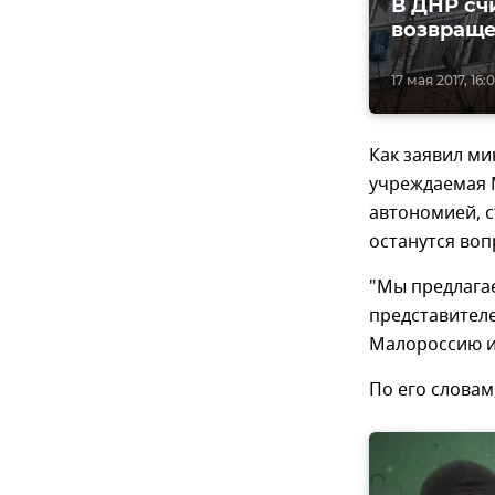
В ДНР сч
возвращ
17 мая 2017, 16:
Как заявил ми
учреждаемая 
автономией, с
останутся воп
"Мы предлага
представителе
Малороссию и
По его словам