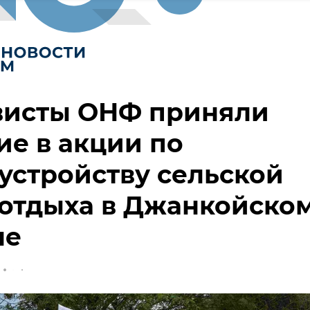
висты ОНФ приняли
ие в акции по
устройству сельской
отдыха в Джанкойско
не