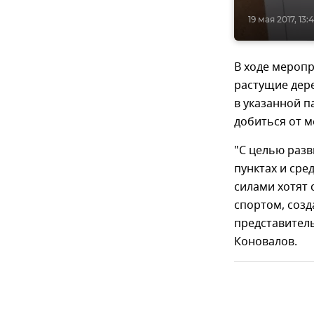
19 мая 2017, 13:
В ходе меропр
растущие дере
в указанной 
добиться от м
"С целью разв
пунктах и ср
силами хотят 
спортом, созд
представитель
Коновалов.