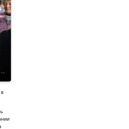
 в
ть
ании
в