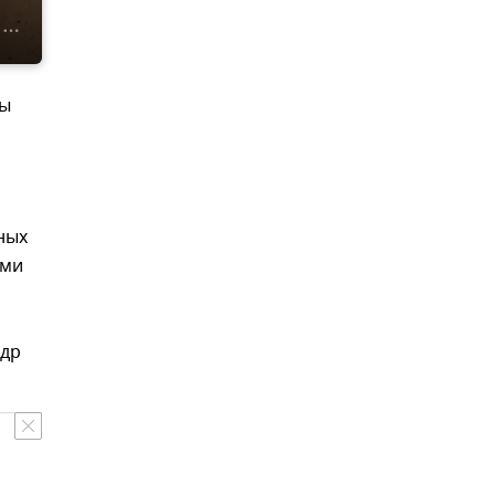
ны
ных
ими
ндр