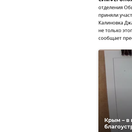
СИМФЕРОПОЛЬ
отделения Об
приняли участ
Калиновка Джа
не только это
сообщает пре
Крым – в
благоуст