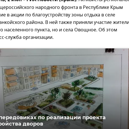
, 2 июн – РИА Новости (Крым).
щероссийского народного фронта в Республике Крым
ие в акции по благоустройству зоны отдыха в селе
нкойского района. В ней также приняли участие жител
го населенного пункта, но и села Овощное. Об этом
сс-служба организации.
 передовиках по реализации проекта
ройства дворов