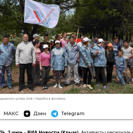
 крымского штаба ОНФ
Перейти в фотобанк
МАКС
Дзен
Telegram
Активисты региональ