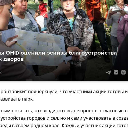
ы ОНФ оценили эскизы благоустройства
х дворов
22
фронтовики" подчеркнули, что участники акции готовы и
азвивать парк.
отим показать, что люди готовы не просто согласовыва
устройства городов и сел, но и сами участвовать в созд
еды в своем родном крае. Каждый участник акции гото