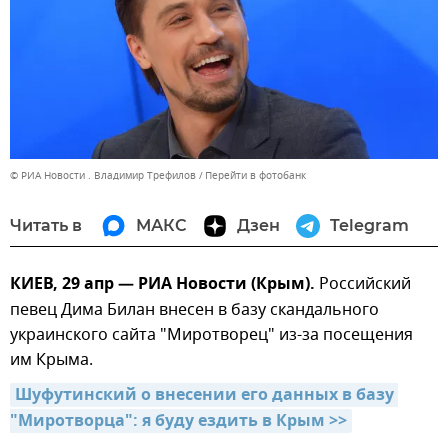
© РИА Новости . Владимир Трефилов
Перейти в фотобанк
Читать в
МАКС
Дзен
Telegram
КИЕВ, 29 апр — РИА Новости (Крым).
Российский
певец Дима Билан внесен в базу скандального
украинского сайта "Миротворец" из-за посещения
им Крыма.
Шуфутинский о внесении его данных в базу 
"Миротворца": я буду ездить в Крым >>